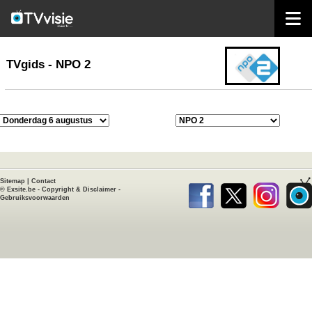
home
TVgids
TVgids - NPO 2
Sitemap
|
Contact
©
Exsite.be
-
Copyright & Disclaimer
-
Gebruiksvoorwaarden