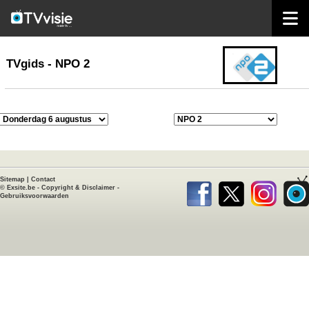
home
TVgids
TVgids - NPO 2
Sitemap
|
Contact
©
Exsite.be
-
Copyright & Disclaimer
-
Gebruiksvoorwaarden