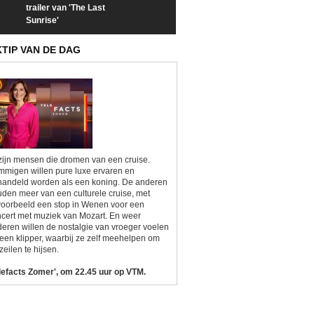
trailer van 'The Last
een kijkje op 'Kamping
taboes in inter
Sunrise'
Kitsch'
'A-typisch'
KTIP VAN DE DAG
zijn mensen die dromen van een cruise.
migen willen pure luxe ervaren en
andeld worden als een koning. De anderen
den meer van een culturele cruise, met
voorbeeld een stop in Wenen voor een
cert met muziek van Mozart. En weer
eren willen de nostalgie van vroeger voelen
een klipper, waarbij ze zelf meehelpen om
zeilen te hijsen.
lefacts Zomer', om 22.45 uur op VTM.