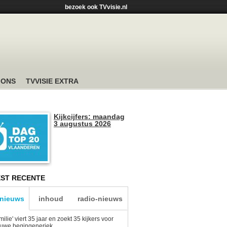
bezoek ook TVvisie.nl
 ONS
TVVISIE EXTRA
Kijkcijfers: maandag
3 augustus 2026
ST RECENTE
-nieuws
inhoud
radio-nieuws
milie' viert 35 jaar en zoekt 35 kijkers voor
euwe begingeneriek