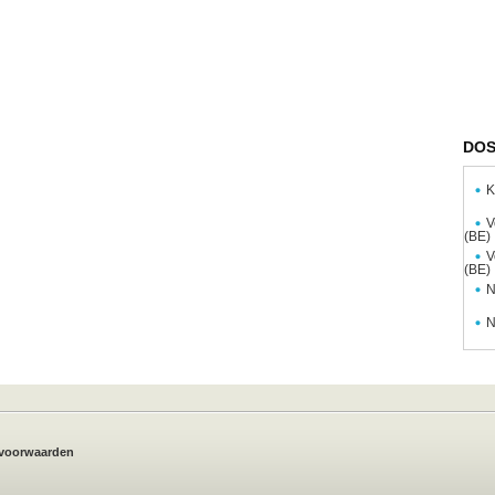
DOS
K
V
(BE)
V
(BE)
N
N
voorwaarden