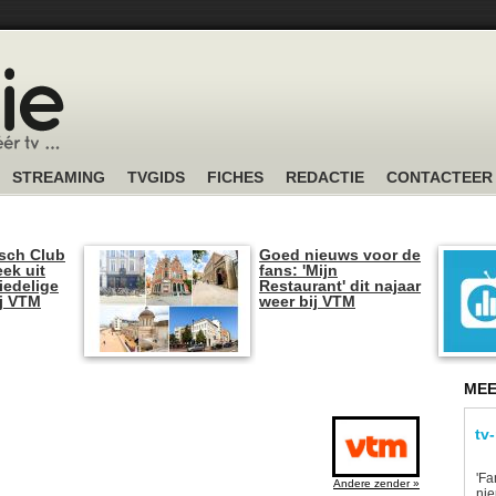
STREAMING
TVGIDS
FICHES
REDACTIE
CONTACTEER
sch Club
Goed nieuws voor de
ek uit
fans: 'Mijn
iedelige
Restaurant' dit najaar
ij VTM
weer bij VTM
MEE
tv
'Fa
Andere zender »
ni