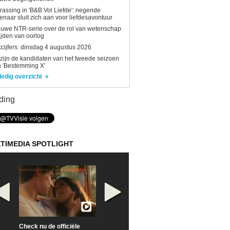
rassing in 'B&B Vol Liefde': negende
enaar sluit zich aan voor liefdesavontuur
uwe NTR-serie over de rol van wetenschap
tijden van oorlog
kcijfers: dinsdag 4 augustus 2026
 zijn de kandidaten van het tweede seizoen
 'Bestemming X'
ledig overzicht
ding
TIMEDIA SPOTLIGHT
Check nu de officiële
Neem samen met VTM
Goedele Lieken