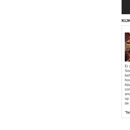
KIJ
Er 
Som
beh
hou
bij
con
and
op 
de 
'Te