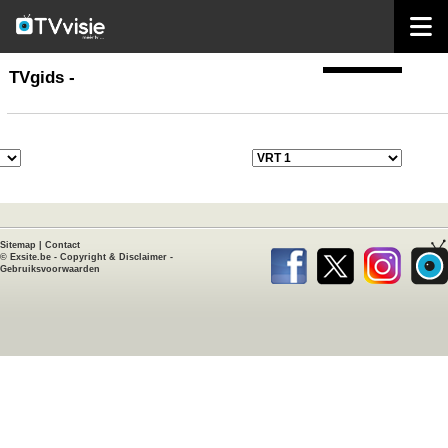
home
TVgids
TVgids -
Sitemap
|
Contact
©
Exsite.be
-
Copyright & Disclaimer
-
Gebruiksvoorwaarden