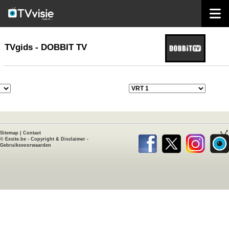
home
TVgids
TVgids - DOBBIT TV
Sitemap
|
Contact
©
Exsite.be
-
Copyright & Disclaimer
-
Gebruiksvoorwaarden