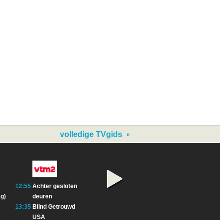
volledige TVgids
12:55
Achter gesloten
09:00
Geen uitzending
13:00
Geen uitze
g)
deuren
14:50
Community
14:20
Stargate S
13:35
Blind Getrouwd
USA