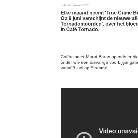
Foto: © Streamz 2026
Elke maand neemt 'True Crime Be
Op 9 juni verschijnt de nieuwe af
Tornadomoorden', over het bloed
in Café Tornado.
Caféuitbater Murat Baran opende er di
onder wie een toevallige voorbijgangste
vanaf 9 juni op Streamz.