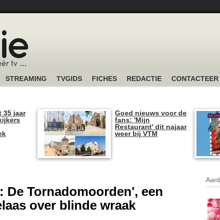
STREAMING
TVGIDS
FICHES
REDACTIE
CONTACTEER
t 35 jaar
Goed nieuws voor de
kijkers
fans: 'Mijn
Restaurant' dit najaar
ek
weer bij VTM
Aanb
m: De Tornadomoorden', een
laas over blinde wraak