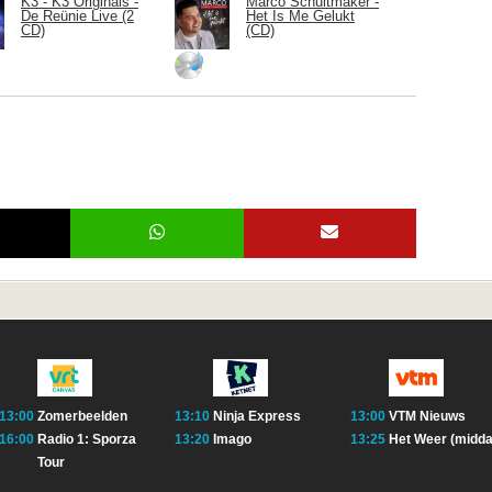
K3 - K3 Originals -
Marco Schuitmaker -
De Reünie Live (2
Het Is Me Gelukt
CD)
(CD)
13:00
Zomerbeelden
13:10
Ninja Express
13:00
VTM Nieuws
16:00
Radio 1: Sporza
13:20
Imago
13:25
Het Weer (midda
Tour