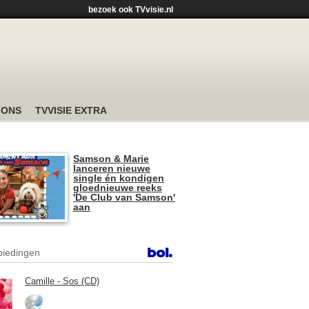
bezoek ook TVvisie.nl
 ONS
TVVISIE EXTRA
Samson & Marie
lanceren nieuwe
single én kondigen
gloednieuwe reeks
'De Club van Samson'
aan
iedingen
Camille - Sos (CD)