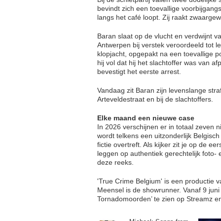
bevindt zich een toevallige voorbijgan
langs het café loopt. Zij raakt zwaargew
Baran slaat op de vlucht en verdwijnt van
Antwerpen bij verstek veroordeeld tot l
klopjacht, opgepakt na een toevallige po
hij vol dat hij het slachtoffer was van a
bevestigt het eerste arrest.
Vandaag zit Baran zijn levenslange straf
Arteveldestraat en bij de slachtoffers.
Elke maand een nieuwe case
In 2026 verschijnen er in totaal zeven 
wordt telkens een uitzonderlijk Belgisc
fictie overtreft. Als kijker zit je op de 
leggen op authentiek gerechtelijk foto-
deze reeks.
'True Crime Belgium' is een productie 
Meensel is de showrunner. Vanaf 9 juni
Tornadomoorden’ te zien op Streamz en 