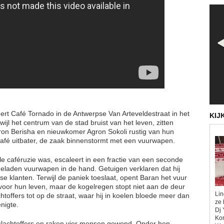
rt Café Tornado in de Antwerpse Van Arteveldestraat in het
KIJ
wijl het centrum van de stad bruist van het leven, zitten
on Berisha en nieuwkomer Agron Sokoli rustig van hun
 café uitbater, de zaak binnenstormt met een vuurwapen.
e caféruzie was, escaleert in een fractie van een seconde
laden vuurwapen in de hand. Getuigen verklaren dat hij
ese klanten. Terwijl de paniek toeslaat, opent Baran het vuur
voor hun leven, maar de kogelregen stopt niet aan de deur
Lin
chtoffers tot op de straat, waar hij in koelen bloede meer dan
ze 
nigte.
Dj 
Kor
ke slachtoffers en raken vier mensen gewond. Onder hen