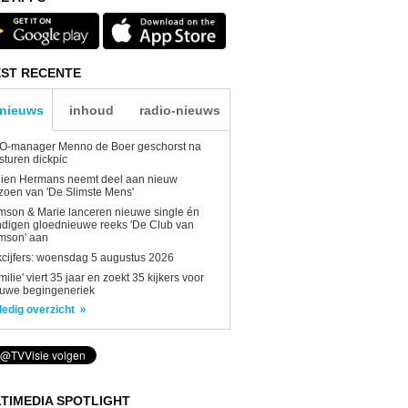
ST RECENTE
-nieuws
inhoud
radio-nieuws
O-manager Menno de Boer geschorst na
sturen dickpic
lien Hermans neemt deel aan nieuw
zoen van 'De Slimste Mens'
son & Marie lanceren nieuwe single én
digen gloednieuwe reeks 'De Club van
mson' aan
kcijfers: woensdag 5 augustus 2026
milie' viert 35 jaar en zoekt 35 kijkers voor
euwe begingeneriek
ledig overzicht
TIMEDIA SPOTLIGHT