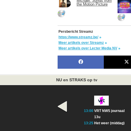
Michael: Songs from
the Motion Picture
Persbericht Streamz
https://www.streamz.be/
Meer artikels over Streamz
Meer artikels over Lecter Media NV
NU en STRAKS op tv
13:00
VRT NWS journaal
13u
13:25
Het weer (middag)