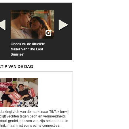
Check nu de officiële
Neem samen met VTM
Goedele Lieken
trailer van 'The Last
een kijkje op 'Kamping
taboes in inter
Sunrise'
Kitsch'
'A-typisch'
KTIP VAN DE DAG
da zingt zich van de markt naar TikTok terwijl
blijft vechten tegen pech en vermoeidheid.
Youri geniet intussen van zijn bekendheid in
trijk, maar mist soms echte connecties.