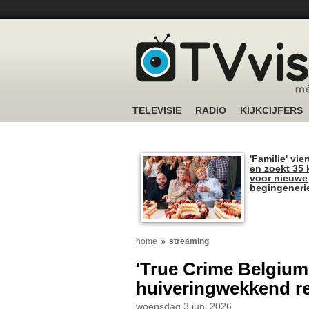
TELEVISIE
RADIO
KIJKCIJFERS
'Familie' vier
en zoekt 35 
voor nieuwe
begingeneri
home
streaming
'True Crime Belgiu
huiveringwekkend re
woensdag 3 juni 2026