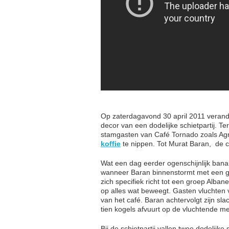
Op zaterdagavond 30 april 2011 verande
decor van een dodelijke schietpartij. Ter
stamgasten van Café Tornado zoals Agr
koffie
te nippen. Tot Murat Baran, ​ de
Wat een dag eerder ogenschijnlijk banal
wanneer Baran binnenstormt met een ge
zich specifiek richt tot een groep Alban
op alles wat beweegt. Gasten vluchten 
van het café. Baran achtervolgt zijn sla
tien kogels afvuurt op de vluchtende me
Bij de schietpartij vallen twee dodelij