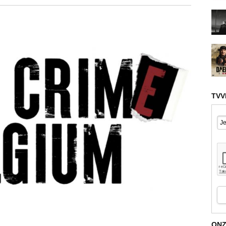
TVV
ONZ