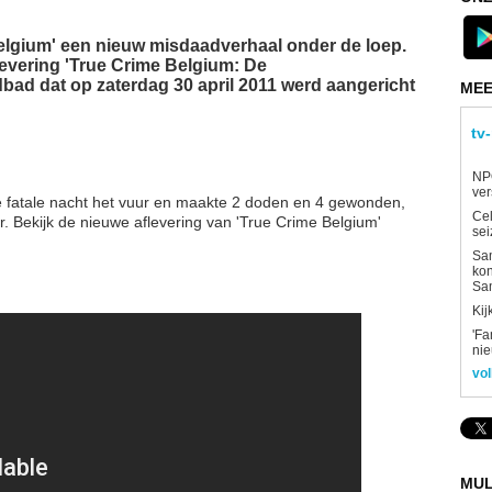
lgium' een nieuw misdaadverhaal onder de loep. ​
levering 'True Crime Belgium: De
bad dat op zaterdag 30 april 2011 werd aangericht
MEE
tv
NP
ver
e fatale nacht het vuur en maakte 2 doden en 4 gewonden,
Ce
r. Bekijk de nieuwe aflevering van 'True Crime Belgium'
sei
Sam
kon
Sa
Kij
'Fa
ni
vol
MUL