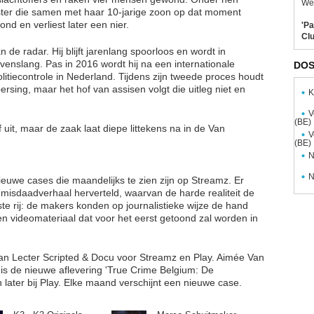
Wel
gster die samen met haar 10-jarige zoon op dat moment
ond en verliest later een nier.
'Pa
Clu
 de radar. Hij blijft jarenlang spoorloos en wordt in
evenslang. Pas in 2016 wordt hij na een internationale
DOS
litiecontrole in Nederland. Tijdens zijn tweede proces houdt
fpersing, maar het hof van assisen volgt die uitleg niet en
K
V
(BE)
 uit, maar de zaak laat diepe littekens na in de Van
V
(BE)
N
N
nieuwe cases die maandelijks te zien zijn op Streamz. Er
h misdaadverhaal herverteld, waarvan de harde realiteit de
eerste rij: de makers konden op journalistieke wijze de hand
 en videomateriaal dat voor het eerst getoond zal worden in
van Lecter Scripted & Docu voor Streamz en Play. Aimée Van
 is de nieuwe aflevering 'True Crime Belgium: De
later bij Play. Elke maand verschijnt een nieuwe case.