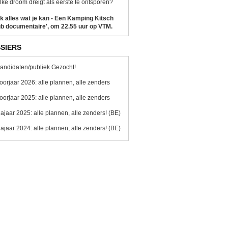
ke droom dreigt als eerste te ontsporen?
k alles wat je kan - Een Kamping Kitsch
b documentaire', om 22.55 uur op VTM.
SIERS
andidaten/publiek Gezocht!
oorjaar 2026: alle plannen, alle zenders
oorjaar 2025: alle plannen, alle zenders
ajaar 2025: alle plannen, alle zenders! (BE)
ajaar 2024: alle plannen, alle zenders! (BE)