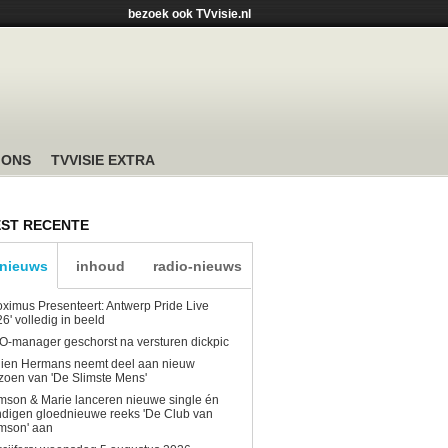
bezoek ook TVvisie.nl
 ONS
TVVISIE EXTRA
ST RECENTE
-nieuws
inhoud
radio-nieuws
oximus Presenteert: Antwerp Pride Live
6' volledig in beeld
-manager geschorst na versturen dickpic
lien Hermans neemt deel aan nieuw
zoen van 'De Slimste Mens'
son & Marie lanceren nieuwe single én
digen gloednieuwe reeks 'De Club van
mson' aan