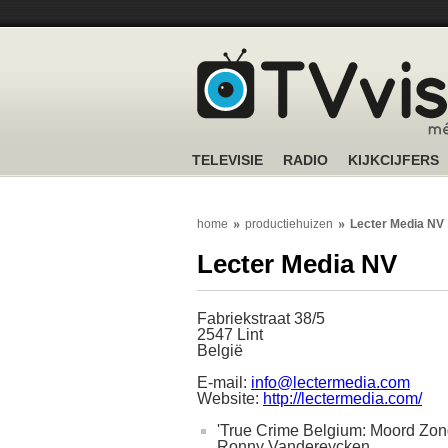
TELEVISIE
RADIO
KIJKCIJFERS
home
productiehuizen
Lecter Media NV
Lecter Media NV
Fabriekstraat 38/5
2547 Lint
België
E-mail:
info@lectermedia.com
Website:
http://lectermedia.com/
'True Crime Belgium: Moord Zonde
Ronny Vandereycken