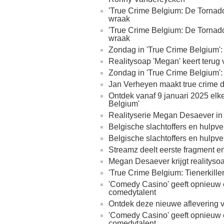
'True Crime Belgium: De Tornad
wraak
'True Crime Belgium: De Tornad
wraak
Zondag in 'True Crime Belgium':
Realitysoap 'Megan' keert teru
Zondag in 'True Crime Belgium'
Jan Verheyen maakt true crime 
Ontdek vanaf 9 januari 2025 el
Belgium'
Realityserie Megan Desaever i
Belgische slachtoffers en hulpv
Belgische slachtoffers en hulpv
Streamz deelt eerste fragment 
Megan Desaever krijgt realityso
'True Crime Belgium: Tienerkill
'Comedy Casino' geeft opnieuw
comedytalent
Ontdek deze nieuwe aflevering 
'Comedy Casino' geeft opnieuw
comedytalent