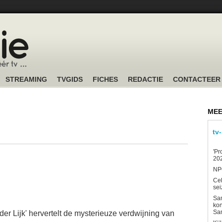
STREAMING
TVGIDS
FICHES
REDACTIE
CONTACTEER
MEE
tv
'Pr
202
NPO
Ce
sei
Sam
kon
Sa
r Lijk' hervertelt de mysterieuze verdwijning van