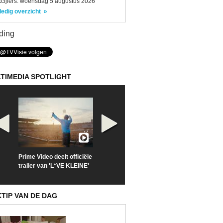
kcijfers: woensdag 5 augustus 2026
ledig overzicht
ding
TIMEDIA SPOTLIGHT
Prime Video deelt officiële
Check nu de officiële
Neem samen m
trailer van 'L*VE KLEINE'
trailer van 'The Last
een kijkje op '
Sunrise'
Kitsch'
KTIP VAN DE DAG