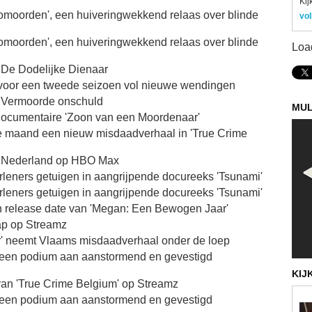
Kij
omoorden', een huiveringwekkend relaas over blinde
vol
omoorden', een huiveringwekkend relaas over blinde
Loa
 De Dodelijke Dienaar
g voor een tweede seizoen vol nieuwe wendingen
: Vermoorde onschuld
MUL
documentaire 'Zoon van een Moordenaar'
ke maand een nieuw misdaadverhaal in 'True Crime
n Nederland op HBO Max
erleners getuigen in aangrijpende docureeks 'Tsunami'
erleners getuigen in aangrijpende docureeks 'Tsunami'
en release date van 'Megan: Een Bewogen Jaar'
ap op Streamz
er' neemt Vlaams misdaadverhaal onder de loep
 een podium aan aanstormend en gevestigd
KIJ
van 'True Crime Belgium' op Streamz
 een podium aan aanstormend en gevestigd