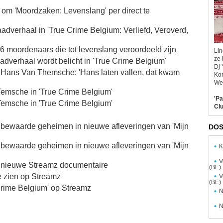
om 'Moordzaken: Levenslang' per direct te
verhaal in 'True Crime Belgium: Verliefd, Veroverd,
 moordenaars die tot levenslang veroordeeld zijn
Lin
ze 
dverhaal wordt belicht in 'True Crime Belgium'
Dj 
Hans Van Themsche: 'Hans laten vallen, dat kwam
Kor
Wel
Temsche in 'True Crime Belgium'
'Pa
Temsche in 'True Crime Belgium'
Clu
 bewaarde geheimen in nieuwe afleveringen van 'Mijn
DOS
 bewaarde geheimen in nieuwe afleveringen van 'Mijn
K
V
 in nieuwe Streamz documentaire
(BE)
e zien op Streamz
V
(BE)
Crime Belgium' op Streamz
N
N