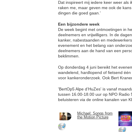
Dat inspireert mij iedere keer weer als 
raken me, maar geven me ook de kans o
dingen die goed gaan.'
Een bijzondere week
De week begint met ontmoetingen in he
deelnemers en vrijwilligers. In de da
kanker, nabestaanden en medewerkers 
evenement en het belang van onderzoek
deelnemers aan de hand van een persoo
beklimmen.
Op donderdag 4 juni bereikt het even
wandelend, hardlopend of fietsend één
voor kankeronderzoek. Ook Bert Kranen
'BertOp5 Alpe d’HuZes' is vanaf maandag
tussen 16.00-18.00 uur op NPO Radio 5.
beluisteren via de online kanalen van
Michael: Songs from
the Motion Picture