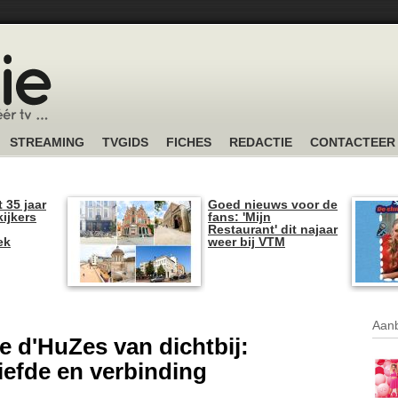
STREAMING
TVGIDS
FICHES
REDACTIE
CONTACTEER
t 35 jaar
Goed nieuws voor de
kijkers
fans: 'Mijn
Restaurant' dit najaar
ek
weer bij VTM
Aanb
e d'HuZes van dichtbij:
iefde en verbinding