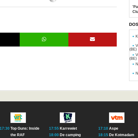
'Pa
Clu
DOS
K
V
(BE)
V
(BE)
N
N
17:30
Top Guns: Inside
17:55
Karrewiet
17:10
Aspe
the RAF
18:00
De camping
18:15
De Kotmadam