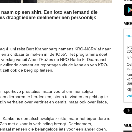
en naam op een shirt. Een foto van iemand die
es draagt iedere deelnemer een persoonlijk
MEE
tv
'Pr
dag 4 juni reist Bert Kranenbarg namens KRO-NCRV af naar
202
ar en zichtbaar te maken in 'BertOp5'. Het programma doet
NPO
ve verslag vanuit Alpe d’HuZes op NPO Radio 5. Daarnaast
Ce
anvullende content en reportages via de kanalen van KRO-
sei
t zelf ook de berg op fietsen.
Sam
kon
Sa
Kij
 om sportieve prestaties, maar vooral om menselijke
vol
 dierbaren te herdenken, steun te vinden en geld op te
ijn verhalen over verdriet en gemis, maar ook over liefde,
 'Kanker is een afschuwelijke ziekte, maar het bijzondere is
HuZes met elkaar in verbinding brengt. Deelnemers,
MUL
 allemaal mensen die belangeloos iets voor een ander doen.