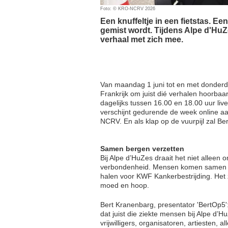
Foto: © KRO-NCRV 2026
Een knuffeltje in een fietstas. E
gemist wordt. Tijdens Alpe d'HuZ
verhaal met zich mee.
Van maandag 1 juni tot en met donder
Frankrijk om juist dié verhalen hoorba
dagelijks tussen 16.00 en 18.00 uur li
verschijnt gedurende de week online a
NCRV. En als klap op de vuurpijl zal Ber
Samen bergen verzetten
Bij Alpe d’HuZes draait het niet alleen
verbondenheid. Mensen komen samen om
halen voor KWF Kankerbestrijding. Het z
moed en hoop.
Bert Kranenbarg, presentator 'BertOp5':
dat juist die ziekte mensen bij Alpe d’
vrijwilligers, organisatoren, artiesten,