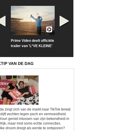
Prime Video deelt officiële
Check nu de officiële
Neem samen m
trailer van 'L*VE KLEINE'
trailer van 'The Last
een kijkje op '
Sunrise'
Kitsch'
KTIP VAN DE DAG
da zingt zich van de markt naar TikTok terwijl
blijft vechten tegen pech en vermoeidheid.
Youri geniet intussen van zijn bekendheid in
trijk, maar mist soms echte connecties.
ke droom dreigt als eerste te ontsporen?