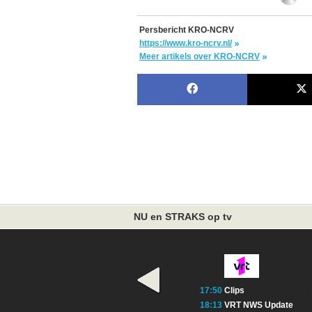
Persbericht KRO-NCRV
https://www.kro-ncrv.nl/
Meer artikels over KRO-NCRV
NU en STRAKS op tv
17:50
Clips
18:13
VRT NWS Update