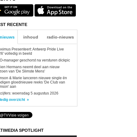
ST RECENTE
-nieuws
inhoud
radio-nieuws
oximus Presenteert: Antwerp Pride Live
6' volledig in beeld
-manager geschorst na versturen dickpic
lien Hermans neemt deel aan nieuw
zoen van 'De Slimste Mens'
son & Marie lanceren nieuwe single én
digen gloednieuwe reeks 'De Club van
mson' aan
kcijfers: woensdag 5 augustus 2026
ledig overzicht
TIMEDIA SPOTLIGHT