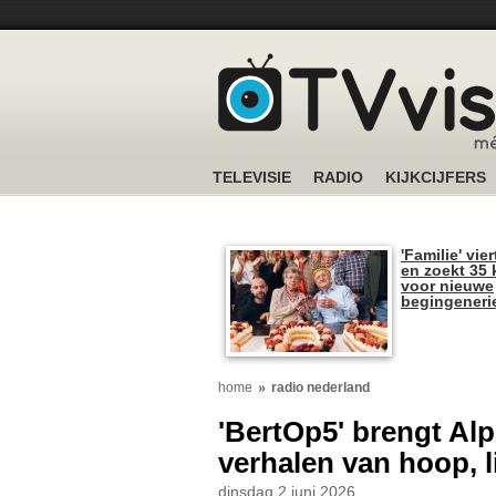
TELEVISIE
RADIO
KIJKCIJFERS
'Familie' vier
en zoekt 35 
voor nieuwe
begingeneri
home
radio nederland
'BertOp5' brengt Alp
verhalen van hoop, l
dinsdag 2 juni 2026