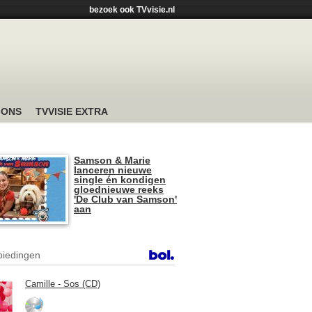
bezoek ook TVvisie.nl
 ONS
TVVISIE EXTRA
Samson & Marie
lanceren nieuwe
single én kondigen
gloednieuwe reeks
'De Club van Samson'
aan
iedingen
Camille - Sos (CD)