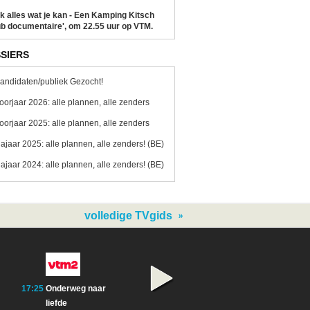
k alles wat je kan - Een Kamping Kitsch
b documentaire', om 22.55 uur op VTM.
SIERS
andidaten/publiek Gezocht!
oorjaar 2026: alle plannen, alle zenders
oorjaar 2025: alle plannen, alle zenders
ajaar 2025: alle plannen, alle zenders! (BE)
ajaar 2024: alle plannen, alle zenders! (BE)
volledige TVgids
17:25
Onderweg naar
17:15
The Good Doctor
17:55
Motorway 
liefde
18:10
How I Met Your
Catching B