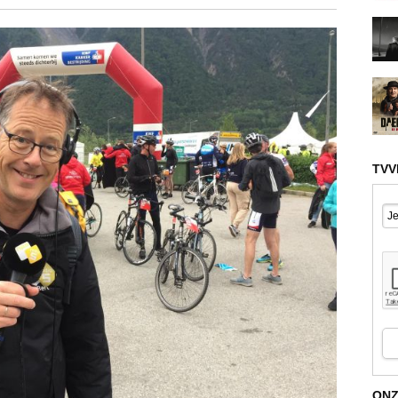
TVV
ONZ