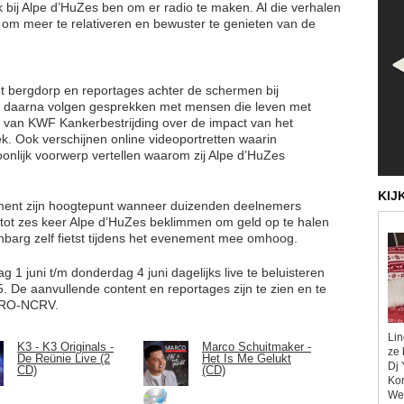
ik bij Alpe d’HuZes ben om er radio te maken. Al die verhalen
m meer te relativeren en bewuster te genieten van de
t bergdorp en reportages achter de schermen bij
gen daarna volgen gesprekken met mensen die leven met
van KWF Kankerbestrijding over de impact van het
. Ook verschijnen online videoportretten waarin
nlijk voorwerp vertellen waarom zij Alpe d’HuZes
KIJ
ement zijn hoogtepunt wanneer duizenden deelnemers
 tot zes keer Alpe d’HuZes beklimmen om geld op te halen
barg zelf fietst tijdens het evenement mee omhoog.
 1 juni t/m donderdag 4 juni dagelijks live te beluisteren
 De aanvullende content en reportages zijn te zien en te
 KRO-NCRV.
Lin
K3 - K3 Originals -
Marco Schuitmaker -
ze 
De Reünie Live (2
Het Is Me Gelukt
Dj 
CD)
(CD)
Kor
Wel