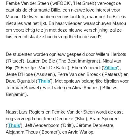
Femke Van der Steen ('wtFOCK', 'Het Smelt') vervoegt de
cast als de charmante Billie, een nieuwe love interest voor
Manou. De twee hebben een instant klik, maar ook bij Billie is
niet alles wat het lijkt. En haar vrienden waarschuwen Manou
om voorzichtig te zijn met deze nieuwe verschijning, zal ze
luisteren of slaat ze hun bezorgdheid in de wind?
De studenten worden opnieuw gespeeld door Willem Herbots
('Ritueel'), Lauren De Bie ('The Best Immigrant'), Nidal van
Rijn ('9 Feestjes Voor De Kater'), Eben Yehemdi ('
Zillion
'),
Jente D'Hose ('Assisen'), Ferre Van den Broeck ('Patsers') en
Dara Oguntubi ('
Thuis
'). Met opnieuw belangrijke bijrollen voor
Tom Van Bauwel ('Fair Trade') en Alicia Andries ('Billie vs
Benjamin').
Naast Lars Rogiers en Femke Van der Steen wordt de cast
nog vervoegd door Imea Denooze ('Blur'), Bram Spooren
('
Thuis
'), Jeff Aendenboom ('Drift'), Jérôme Depriestre,
Alejandra Theus ('Boomer'), en Arvid Warlop.