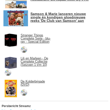
Samson & Marie lanceren nieuwe
single én kondigen gloednieuwe
reeks 'De Club van Samson' aan
Stranger Things
Complete Serie - blu-
ray - Special Edition
Lili en Marleen - De
Complete Collectie
(Seizoen 1 t/m 10)
De Kolderbrigade
(DVD)
Persbericht Streamz