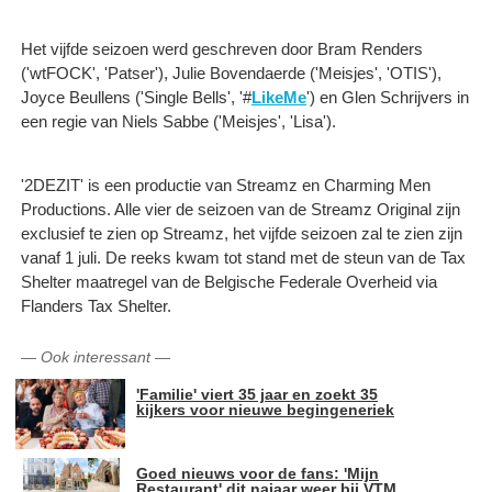
Het vijfde seizoen werd geschreven door Bram Renders
('wtFOCK', 'Patser'), Julie Bovendaerde ('Meisjes', 'OTIS'),
Joyce Beullens ('Single Bells', '#
LikeMe
') en Glen Schrijvers in
een regie van Niels Sabbe ('Meisjes', 'Lisa').
'2DEZIT' is een productie van Streamz en Charming Men
Productions. Alle vier de seizoen van de Streamz Original zijn
exclusief te zien op Streamz, het vijfde seizoen zal te zien zijn
vanaf 1 juli. De reeks kwam tot stand met de steun van de Tax
Shelter maatregel van de Belgische Federale Overheid via
Flanders Tax Shelter.
—
Ook interessant
—
'Familie' viert 35 jaar en zoekt 35
kijkers voor nieuwe begingeneriek
Goed nieuws voor de fans: 'Mijn
Restaurant' dit najaar weer bij VTM