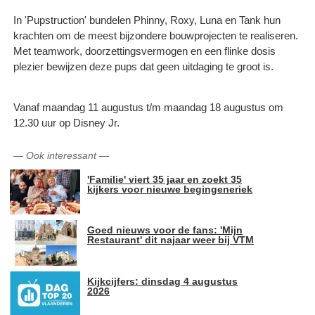
In 'Pupstruction' bundelen Phinny, Roxy, Luna en Tank hun
krachten om de meest bijzondere bouwprojecten te realiseren.
Met teamwork, doorzettingsvermogen en een flinke dosis
plezier bewijzen deze pups dat geen uitdaging te groot is.
Vanaf maandag 11 augustus t/m maandag 18 augustus om
12.30 uur op Disney Jr.
—
Ook interessant
—
'Familie' viert 35 jaar en zoekt 35
kijkers voor nieuwe begingeneriek
Goed nieuws voor de fans: 'Mijn
Restaurant' dit najaar weer bij VTM
Kijkcijfers: dinsdag 4 augustus
2026