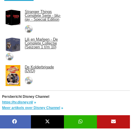
Stranger Things
Complete Serie - blu-
ray - Special Edition
Lili en Marleen - De
Complete Collectie
(Seizoen 1 t/m 10)
De Kolderbrigade
(DVD)
Persbericht Disney Channel
https://tv.disney.nl/
Meer artikels over Disney Channel