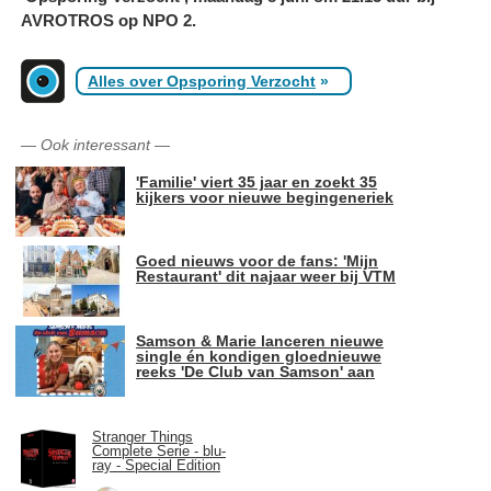
AVROTROS op NPO 2.
Alles over Opsporing Verzocht
»
—
Ook interessant
—
'Familie' viert 35 jaar en zoekt 35
kijkers voor nieuwe begingeneriek
Goed nieuws voor de fans: 'Mijn
Restaurant' dit najaar weer bij VTM
Samson & Marie lanceren nieuwe
single én kondigen gloednieuwe
reeks 'De Club van Samson' aan
Stranger Things
Complete Serie - blu-
ray - Special Edition