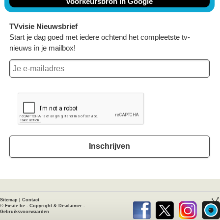
voorkeursbron in Google
TVvisie Nieuwsbrief
Start je dag goed met iedere ochtend het compleetste tv-
nieuws in je mailbox!
Inschrijven
Sitemap
|
Contact
©
Exsite.be
-
Copyright & Disclaimer
-
Gebruiksvoorwaarden