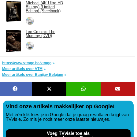
Michael (4K Ultra HD
Blu-ray) (Limited
Edition) (Steelbook)
Lee Cronin's The
Mummy (DVD)
https://www.vtmgo.be/vtmgo
Meer artikels over VTM
Meer artikels over Banijay Belgium
Vind onze artikels makkelijker op Google!
Met één klik kies je in Google dat je graag resultaten krijgt van
TVvisie. Zo mis je nooit meer onze laatste nieuwtjes.
Voeg TVvisie toe als