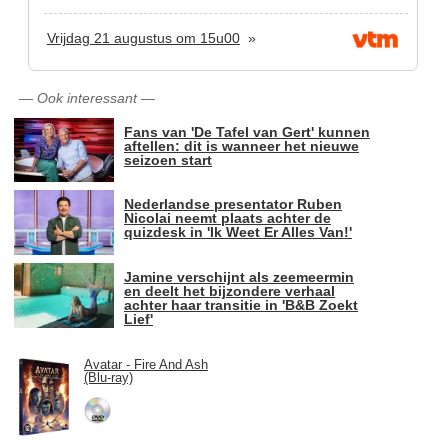
Vrijdag 21 augustus om 15u00
»
—
Ook interessant
—
Fans van 'De Tafel van Gert' kunnen
aftellen: dit is wanneer het nieuwe
seizoen start
Nederlandse presentator Ruben
Nicolai neemt plaats achter de
quizdesk in 'Ik Weet Er Alles Van!'
Jamine verschijnt als zeemeermin
en deelt het bijzondere verhaal
achter haar transitie in 'B&B Zoekt
Lief'
Avatar - Fire And Ash
(Blu-ray)