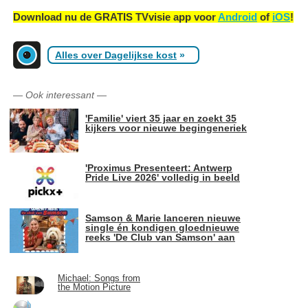
Download nu de GRATIS TVvisie app voor
Android
of
iOS
!
Alles over Dagelijkse kost
»
—
Ook interessant
—
'Familie' viert 35 jaar en zoekt 35
kijkers voor nieuwe begingeneriek
'Proximus Presenteert: Antwerp
Pride Live 2026' volledig in beeld
Samson & Marie lanceren nieuwe
single én kondigen gloednieuwe
reeks 'De Club van Samson' aan
Michael: Songs from
the Motion Picture