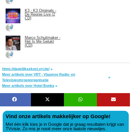
K3 - K3 Originals -
De Reünie Live (2
CD)
Marco Schuitmaker -
Het Is Me Gelukt
(CD)
https://dagelijksekost.vrt.be/
Meer artikels over VRT - Vlaamse Radio- en
Televisieomroeporganisatie
Meer artikels over Hotel Bonka
Vind onze artikels makkelijker op Google!
Met één klik kies je in Google dat je graag resultaten krijgt van
TVvisie. Zo mis je nooit meer onze laatste nieuwtjes.