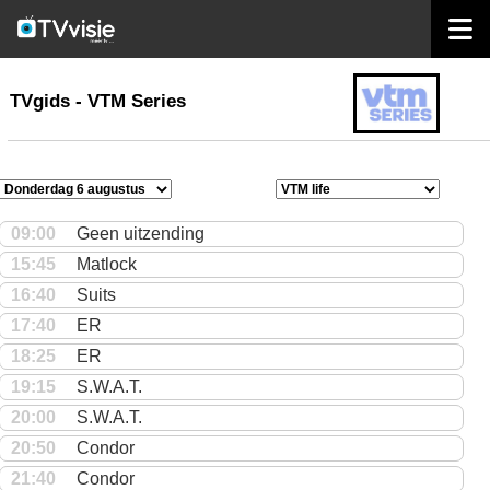
home
TVgids
TVgids - VTM Series
09:00
Geen uitzending
15:45
Matlock
16:40
Suits
17:40
ER
18:25
ER
19:15
S.W.A.T.
20:00
S.W.A.T.
20:50
Condor
21:40
Condor