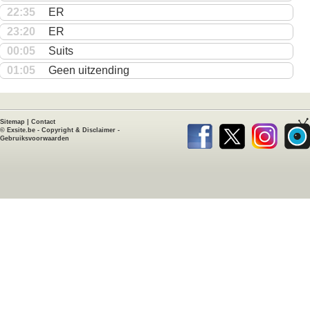
22:35
ER
23:20
ER
00:05
Suits
01:05
Geen uitzending
Sitemap
|
Contact
©
Exsite.be
-
Copyright & Disclaimer
-
Gebruiksvoorwaarden