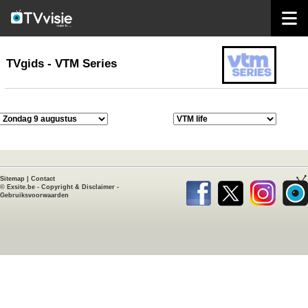
home
TVgids
TVgids - VTM Series
Sitemap
|
Contact
©
Exsite.be
-
Copyright & Disclaimer
-
Gebruiksvoorwaarden