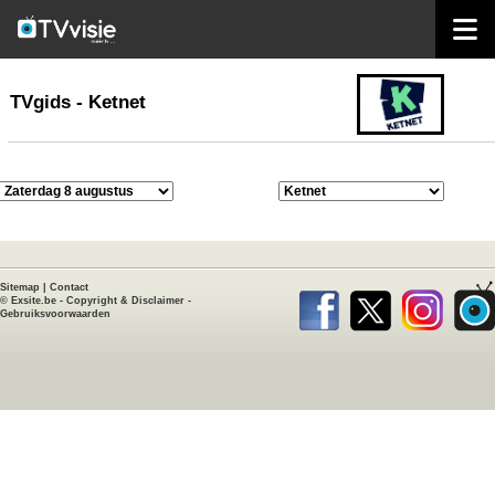
home
TVgids
TVgids - Ketnet
Sitemap
|
Contact
©
Exsite.be
-
Copyright & Disclaimer
-
Gebruiksvoorwaarden