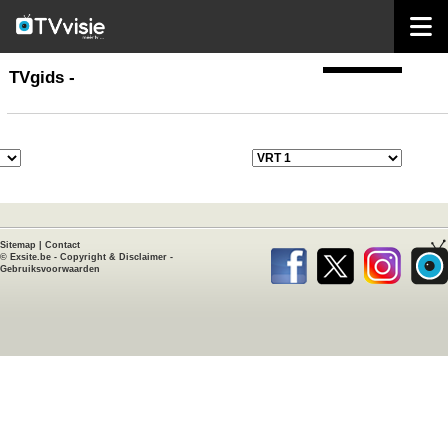
home
TVgids
TVgids -
Sitemap
|
Contact
©
Exsite.be
-
Copyright & Disclaimer
-
Gebruiksvoorwaarden