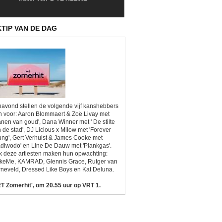
Sunrise'
Kitsch'
KTIP VAN DE DAG
avond stellen de volgende vijf kanshebbers
h voor: Aaron Blommaert & Zoë Livay met
anen van goud', Dana Winner met ' De stilte
 de stad', DJ Licious x Milow met 'Forever
ng', Gert Verhulst & James Cooke met
diwodo' en Line De Dauw met 'Plankgas'.
 deze artiesten maken hun opwachting:
ikeMe, KAMRAD, Glennis Grace, Rutger van
neveld, Dressed Like Boys en Kat Deluna.
T Zomerhit', om 20.55 uur op VRT 1.