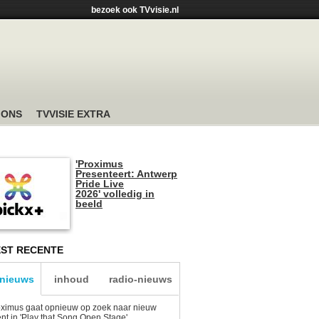
bezoek ook TVvisie.nl
 ONS
TVVISIE EXTRA
'Proximus
Presenteert: Antwerp
Pride Live
2026' volledig in
beeld
ST RECENTE
-nieuws
inhoud
radio-nieuws
ximus gaat opnieuw op zoek naar nieuw
ent in 'Play that Song Open Stage'