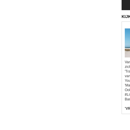
KIJ
Van
zic
'Tr
van
You
'Ma
Ook
#L
Bar
'VR