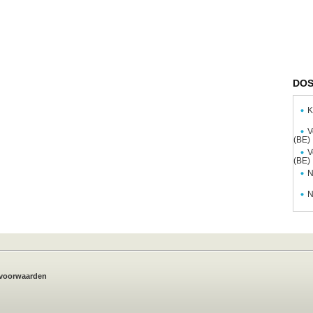
DOS
K
V
(BE)
V
(BE)
N
N
voorwaarden