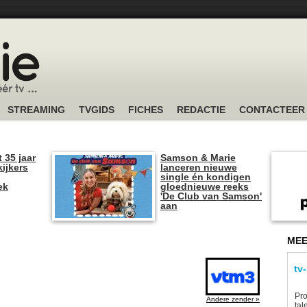
STREAMING
TVGIDS
FICHES
REDACTIE
CONTACTEER
t 35 jaar
Samson & Marie
kijkers
lanceren nieuwe
single én kondigen
ek
gloednieuwe reeks
'De Club van Samson'
aan
MEE
tv
Pro
Andere zender »
tal