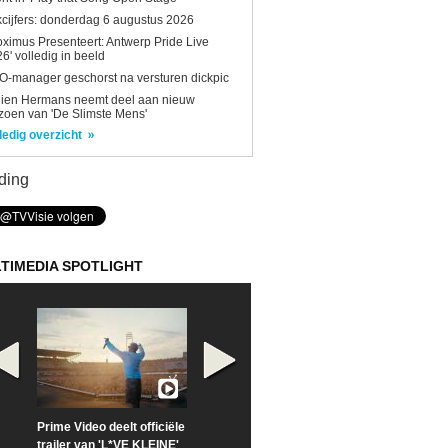
kcijfers: donderdag 6 augustus 2026
oximus Presenteert: Antwerp Pride Live
6' volledig in beeld
-manager geschorst na versturen dickpic
lien Hermans neemt deel aan nieuw
zoen van 'De Slimste Mens'
ledig overzicht
ding
TIMEDIA SPOTLIGHT
Prime Video deelt officiële
Check nu de officiële
Neem samen m
trailer van 'L*VE KLEINE'
trailer van 'The Last
een kijkje op '