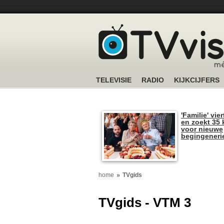
TELEVISIE
RADIO
KIJKCIJFERS
'Familie' vier
en zoekt 35 
voor nieuwe
begingeneri
home
TVgids
TVgids - VTM 3