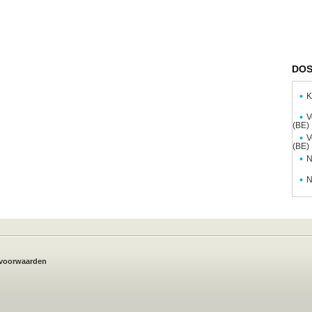
DOS
K
V
(BE)
V
(BE)
N
N
voorwaarden