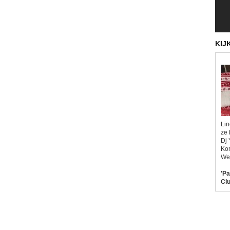
KIJ
Lin
ze 
Dj 
Kor
Wel
'Pa
Clu