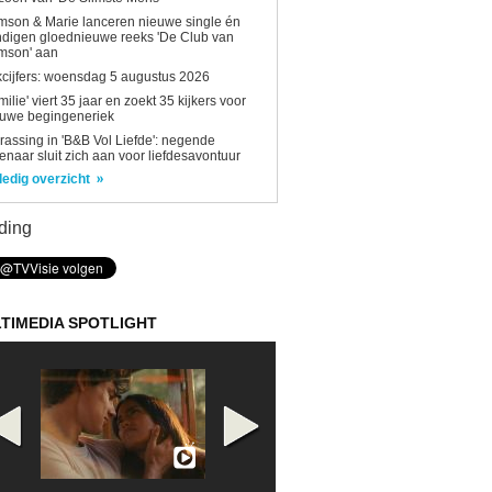
son & Marie lanceren nieuwe single én
digen gloednieuwe reeks 'De Club van
mson' aan
kcijfers: woensdag 5 augustus 2026
milie' viert 35 jaar en zoekt 35 kijkers voor
euwe begingeneriek
rassing in 'B&B Vol Liefde': negende
enaar sluit zich aan voor liefdesavontuur
ledig overzicht
ding
TIMEDIA SPOTLIGHT