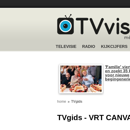
TELEVISIE
RADIO
KIJKCIJFERS
'Familie' vier
en zoekt 35 
voor nieuwe
begingeneri
home
TVgids
TVgids - VRT CANV