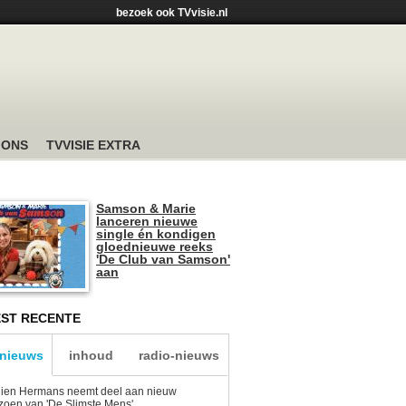
bezoek ook TVvisie.nl
 ONS
TVVISIE EXTRA
Samson & Marie
lanceren nieuwe
single én kondigen
gloednieuwe reeks
'De Club van Samson'
aan
ST RECENTE
-nieuws
inhoud
radio-nieuws
lien Hermans neemt deel aan nieuw
zoen van 'De Slimste Mens'