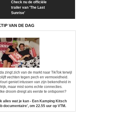
Check nu de officiële
Neem samen met VTM
Goedele Lieken
trailer van 'The Last
een kijkje op 'Kamping
taboes in inter
Sunrise'
Kitsch'
'A-typisch'
KTIP VAN DE DAG
da zingt zich van de markt naar TikTok terwijl
blijft vechten tegen pech en vermoeidheid.
Youri geniet intussen van zijn bekendheid in
trijk, maar mist soms echte connecties.
ke droom dreigt als eerste te ontsporen?
k alles wat je kan - Een Kamping Kitsch
b documentaire', om 22.55 uur op VTM.