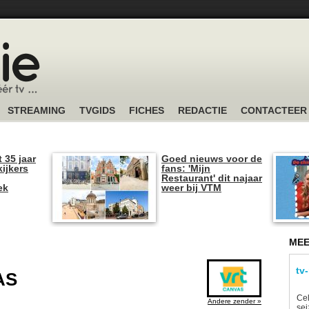
STREAMING
TVGIDS
FICHES
REDACTIE
CONTACTEER
t 35 jaar
Goed nieuws voor de
kijkers
fans: 'Mijn
Restaurant' dit najaar
ek
weer bij VTM
MEE
tv
AS
Ce
Andere zender »
sei