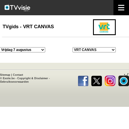
home
TVgids
TVgids - VRT CANVAS
Sitemap
|
Contact
©
Exsite.be
-
Copyright & Disclaimer
-
Gebruiksvoorwaarden