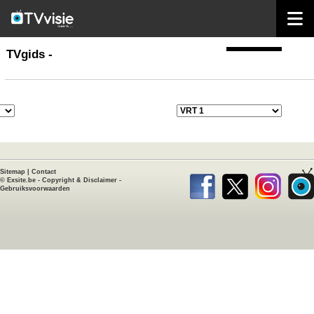
home
TVgids
TVgids -
Sitemap
|
Contact
©
Exsite.be
-
Copyright & Disclaimer
-
Gebruiksvoorwaarden