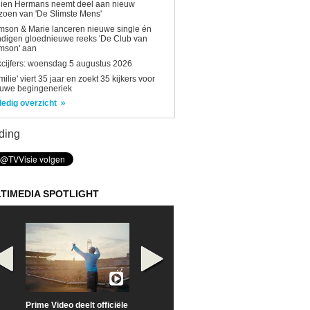
lien Hermans neemt deel aan nieuw
zoen van 'De Slimste Mens'
son & Marie lanceren nieuwe single én
digen gloednieuwe reeks 'De Club van
mson' aan
kcijfers: woensdag 5 augustus 2026
milie' viert 35 jaar en zoekt 35 kijkers voor
euwe begingeneriek
ledig overzicht
ding
TIMEDIA SPOTLIGHT
Prime Video deelt officiële
Check nu de officiële
Neem samen m