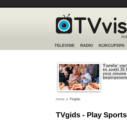
TELEVISIE
RADIO
KIJKCIJFERS
'Familie' vier
en zoekt 35 
voor nieuwe
begingeneri
home
TVgids
TVgids - Play Sport