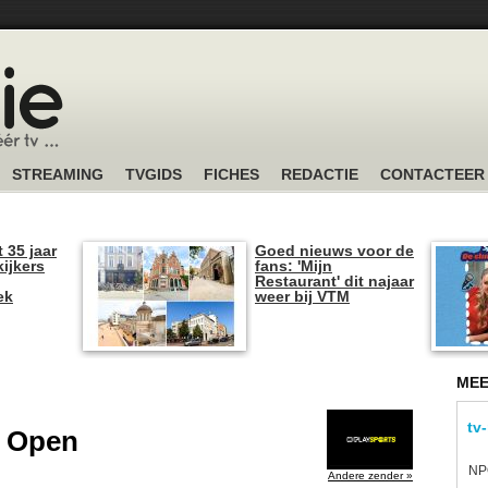
STREAMING
TVGIDS
FICHES
REDACTIE
CONTACTEER
t 35 jaar
Goed nieuws voor de
kijkers
fans: 'Mijn
Restaurant' dit najaar
ek
weer bij VTM
MEE
tv
s Open
NPO
Andere zender »