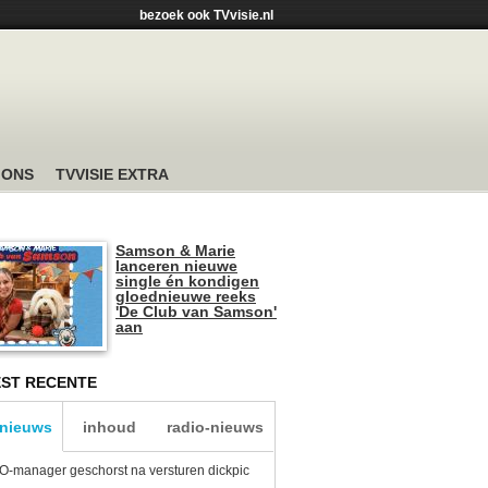
bezoek ook TVvisie.nl
 ONS
TVVISIE EXTRA
Samson & Marie
lanceren nieuwe
single én kondigen
gloednieuwe reeks
'De Club van Samson'
aan
ST RECENTE
-nieuws
inhoud
radio-nieuws
-manager geschorst na versturen dickpic