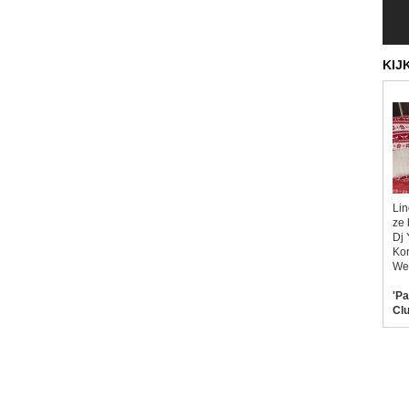
KIJ
Lin
ze 
Dj 
Kor
Wel
'Pa
Clu