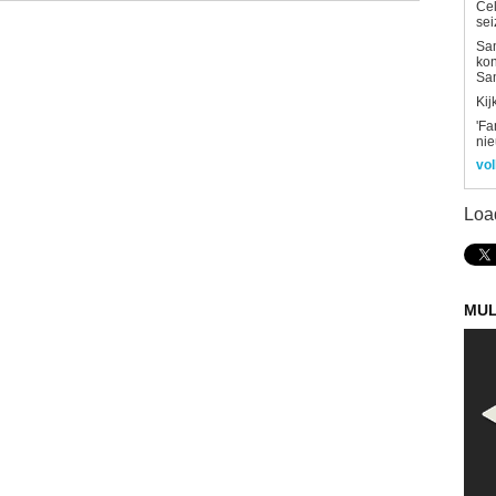
Ce
sei
Sam
kon
Sa
Kij
'Fa
ni
vol
Loa
MUL