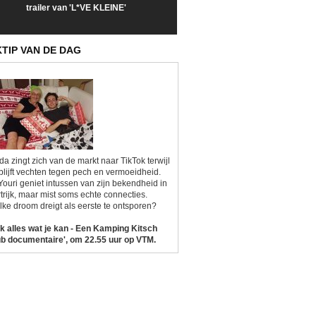
trailer van 'L*VE KLEINE'
trailer van 'The Last
een kijkje op '
Sunrise'
Kitsch'
KTIP VAN DE DAG
da zingt zich van de markt naar TikTok terwijl
blijft vechten tegen pech en vermoeidheid.
Youri geniet intussen van zijn bekendheid in
trijk, maar mist soms echte connecties.
ke droom dreigt als eerste te ontsporen?
k alles wat je kan - Een Kamping Kitsch
b documentaire', om 22.55 uur op VTM.