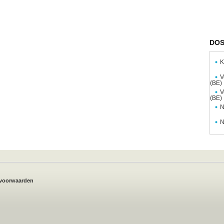
DOS
K
V
(BE)
V
(BE)
N
N
voorwaarden