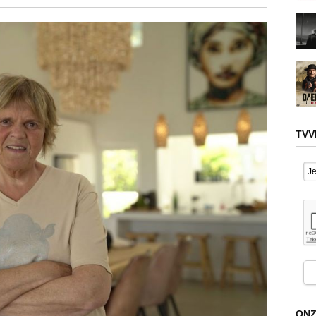
TVV
ONZ