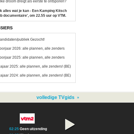
ke droom dreigt als eerste te ontsporen?
k alles wat je kan - Een Kamping Kitsch
b documentaire', om 22.55 uur op VTM.
SIERS
andidaten/publiek Gezocht!
oorjaar 2026: alle plannen, alle zenders
oorjaar 2025: alle plannen, alle zenders
ajaar 2025: alle plannen, alle zenders! (BE)
ajaar 2024: alle plannen, alle zenders! (BE)
volledige TVgids
02:25
Geen uitzending
06:00
Qmusic
07:00
Willy