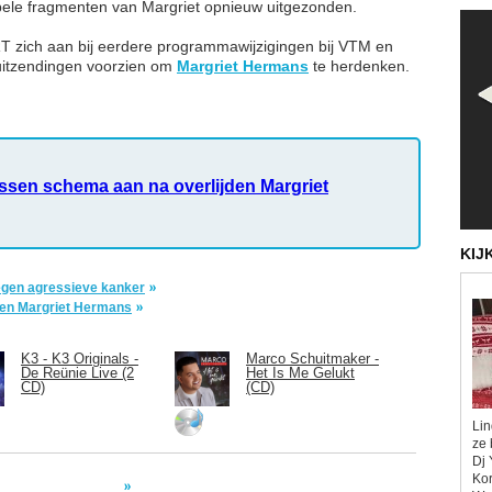
ele fragmenten van Margriet opnieuw uitgezonden.
RT zich aan bij eerdere programmawijzigingen bij VTM en
uitzendingen voorzien om
Margriet Hermans
te herdenken.
ssen schema aan na overlijden
Margriet
KIJ
tegen agressieve kanker
den Margriet Hermans
K3 - K3 Originals -
Marco Schuitmaker -
De Reünie Live (2
Het Is Me Gelukt
CD)
(CD)
Lin
ze 
Dj 
Kor