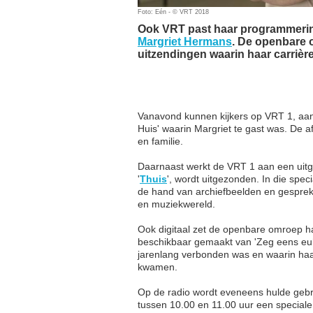
Foto: Eén - © VRT 2018
Ook VRT past haar programmering
Margriet Hermans
. De openbare 
uitzendingen waarin haar carrière
Vanavond kunnen kijkers op VRT 1, aans
Huis' waarin Margriet te gast was. De afl
en familie.
Daarnaast werkt de VRT 1 aan een uitg
'
Thuis
', wordt uitgezonden. In die spec
de hand van archiefbeelden en gesprekk
en muziekwereld.
Ook digitaal zet de openbare omroep h
beschikbaar gemaakt van 'Zeg eens eu
jarenlang verbonden was en waarin haar
kwamen.
Op de radio wordt eveneens hulde gebra
tussen 10.00 en 11.00 uur een speciale e