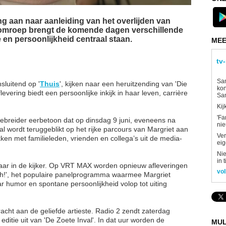
 aan naar aanleiding van het overlijden van
omroep brengt de komende dagen verschillende
 en persoonlijkheid centraal staan.
MEE
tv
Sam
luitend op '
Thuis
', kijken naar een heruitzending van 'Die
kon
evering biedt een persoonlijke inkijk in haar leven, carrière
Sa
Kij
'Fa
ebreider eerbetoon dat op dinsdag 9 juni, eveneens na
ni
ial wordt teruggeblikt op het rijke parcours van Margriet aan
Ver
en met familieleden, vrienden en collega’s uit de media-
eig
Nie
in 
aar in de kijker. Op VRT MAX worden opnieuw afleveringen
vol
h!', het populaire panelprogramma waarmee Margriet
 humor en spontane persoonlijkheid volop tot uiting
cht aan de geliefde artieste. Radio 2 zendt zaterdag
ditie uit van 'De Zoete Inval'. In dat uur worden de
MUL