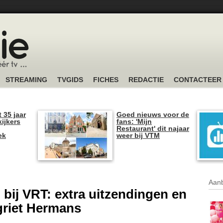
STREAMING
TVGIDS
FICHES
REDACTIE
CONTACTEER
t 35 jaar
Goed nieuws voor de
kijkers
fans: 'Mijn
Restaurant' dit najaar
ek
weer bij VTM
Aanb
bij VRT: extra uitzendingen en
griet Hermans