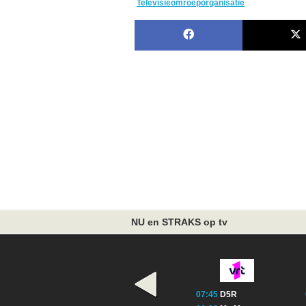
Televisieomroeporganisatie
NU en STRAKS op tv
07:45
D5R