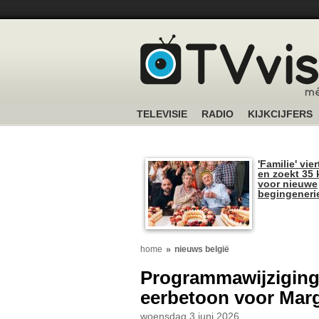
TELEVISIE
RADIO
KIJKCIJFERS
'Familie' vier
en zoekt 35 
voor nieuwe
begingeneri
home
nieuws belgië
Programmawijziging 
eerbetoon voor Mar
woensdag 3 juni 2026