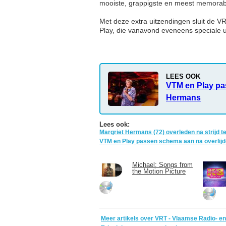
mooiste, grappigste en meest memorab
Met deze extra uitzendingen sluit de V
Play, die vanavond eveneens speciale 
LEES OOK
VTM en Play pa
Hermans
Lees ook:
Margriet Hermans (72) overleden na strijd 
VTM en Play passen schema aan na overlij
Michael: Songs from
the Motion Picture
Meer artikels over VRT - Vlaamse Radio- en