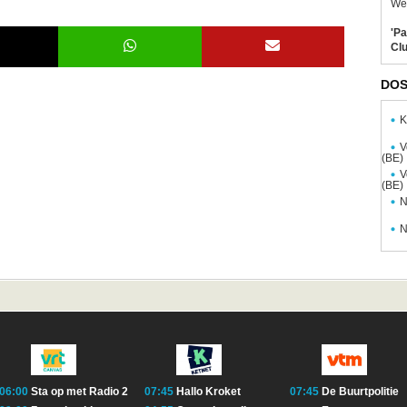
Wel
'Pa
Clu
DOS
K
V
(BE)
V
(BE)
N
N
06:00
Sta op met Radio 2
07:45
Hallo Kroket
07:45
De Buurtpolitie