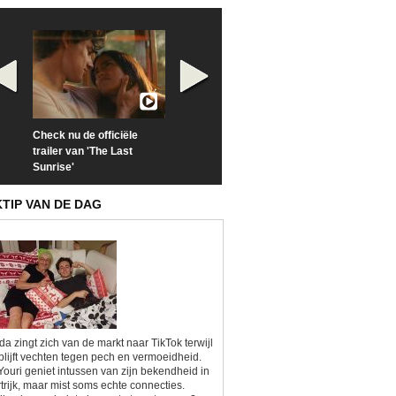
Check nu de officiële
Neem samen met VTM
Goedele Lieken
trailer van 'The Last
een kijkje op 'Kamping
taboes in inter
Sunrise'
Kitsch'
'A-typisch'
KTIP VAN DE DAG
da zingt zich van de markt naar TikTok terwijl
blijft vechten tegen pech en vermoeidheid.
Youri geniet intussen van zijn bekendheid in
trijk, maar mist soms echte connecties.