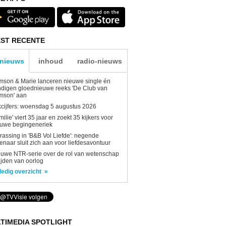
ST RECENTE
-nieuws
inhoud
radio-nieuws
son & Marie lanceren nieuwe single én
digen gloednieuwe reeks 'De Club van
mson' aan
kcijfers: woensdag 5 augustus 2026
milie' viert 35 jaar en zoekt 35 kijkers voor
euwe begingeneriek
rassing in 'B&B Vol Liefde': negende
enaar sluit zich aan voor liefdesavontuur
uwe NTR-serie over de rol van wetenschap
tijden van oorlog
ledig overzicht
TIMEDIA SPOTLIGHT