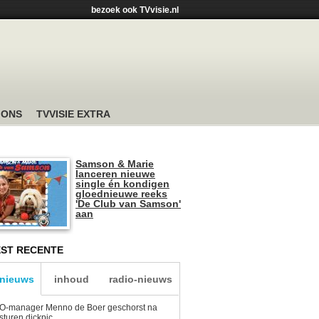
bezoek ook TVvisie.nl
 ONS
TVVISIE EXTRA
Samson & Marie
lanceren nieuwe
single én kondigen
gloednieuwe reeks
'De Club van Samson'
aan
ST RECENTE
-nieuws
inhoud
radio-nieuws
O-manager Menno de Boer geschorst na
sturen dickpic