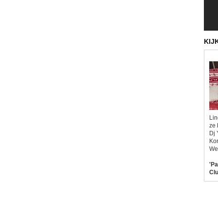
KIJ
Lin
ze 
Dj 
Kor
Wel
'Pa
Clu