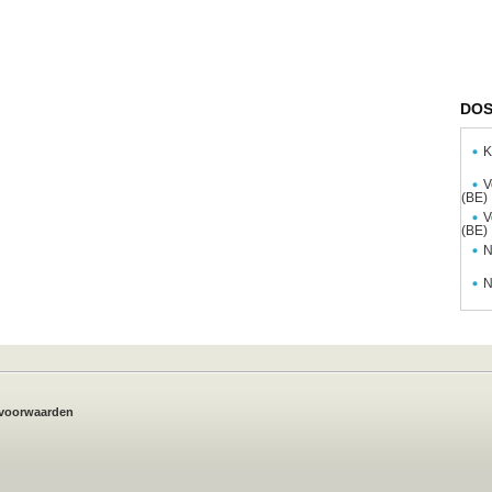
DOS
K
V
(BE)
V
(BE)
N
N
voorwaarden