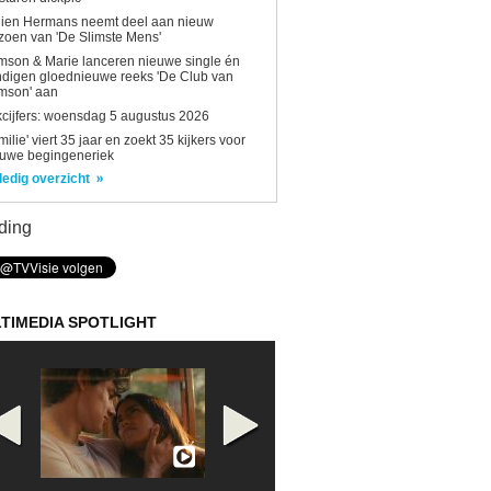
lien Hermans neemt deel aan nieuw
zoen van 'De Slimste Mens'
son & Marie lanceren nieuwe single én
digen gloednieuwe reeks 'De Club van
mson' aan
kcijfers: woensdag 5 augustus 2026
milie' viert 35 jaar en zoekt 35 kijkers voor
euwe begingeneriek
ledig overzicht
ding
TIMEDIA SPOTLIGHT