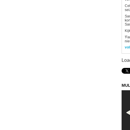
Ce
sei
Sam
kon
Sa
Kij
'Fa
ni
vol
Loa
MUL