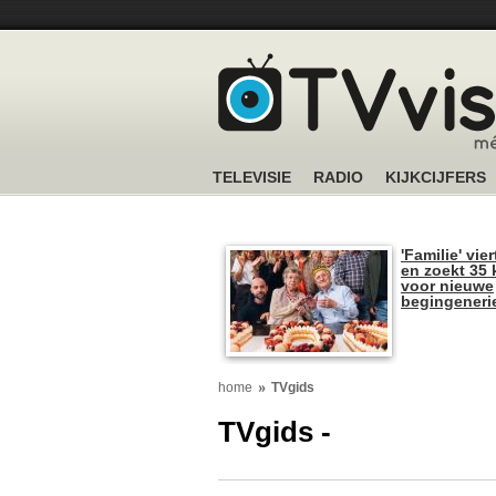
TELEVISIE
RADIO
KIJKCIJFERS
'Familie' vier
en zoekt 35 
voor nieuwe
begingeneri
home
TVgids
TVgids -