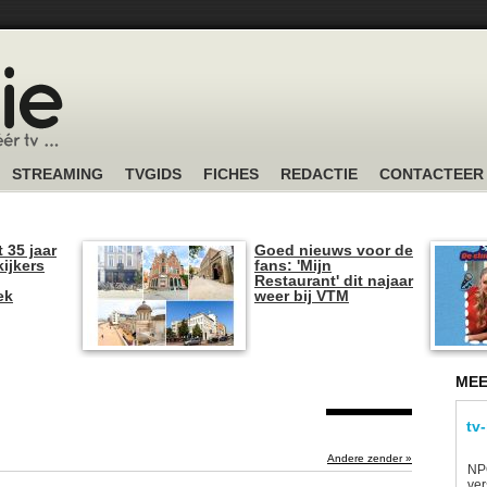
STREAMING
TVGIDS
FICHES
REDACTIE
CONTACTEER
t 35 jaar
Goed nieuws voor de
kijkers
fans: 'Mijn
Restaurant' dit najaar
ek
weer bij VTM
MEE
tv
Andere zender »
NP
ver