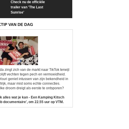
Check nu de officiële
Neem samen met VTM
Goedele Lieken
trailer van 'The Last
een kijkje op 'Kamping
taboes in inter
Sunrise'
Kitsch'
'A-typisch'
KTIP VAN DE DAG
da zingt zich van de markt naar TikTok terwijl
blijft vechten tegen pech en vermoeidheid.
Youri geniet intussen van zijn bekendheid in
trijk, maar mist soms echte connecties.
ke droom dreigt als eerste te ontsporen?
k alles wat je kan - Een Kamping Kitsch
b documentaire', om 22.55 uur op VTM.