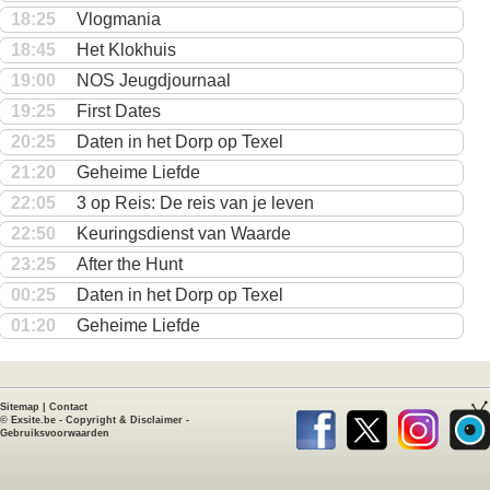
18:25
Vlogmania
18:45
Het Klokhuis
19:00
NOS Jeugdjournaal
19:25
First Dates
20:25
Daten in het Dorp op Texel
21:20
Geheime Liefde
22:05
3 op Reis: De reis van je leven
22:50
Keuringsdienst van Waarde
23:25
After the Hunt
00:25
Daten in het Dorp op Texel
01:20
Geheime Liefde
Sitemap
|
Contact
©
Exsite.be
-
Copyright & Disclaimer
-
Gebruiksvoorwaarden