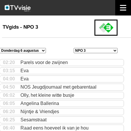
home
TVgids
TVgids - NPO 3
02:20
Parels voor de zwijnen
03:15
Eva
04:00
Eva
04:50
NOS Jeugdjournaal met gebarentaal
06:02
Olly, het kleine witte busje
06:05
Angelina Ballerina
06:20
Nijntje & Vriendjes
06:25
Sesamstraat
06:40
Raad eens hoeveel ik van je hou