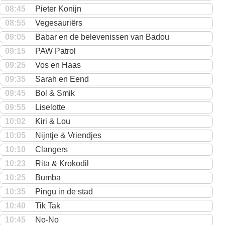
08:45
Pieter Konijn
08:55
Vegesauriërs
09:05
Babar en de belevenissen van Badou
09:15
PAW Patrol
09:25
Vos en Haas
09:35
Sarah en Eend
09:45
Bol & Smik
09:55
Liselotte
10:02
Kiri & Lou
10:05
Nijntje & Vriendjes
10:10
Clangers
10:23
Rita & Krokodil
10:25
Bumba
10:35
Pingu in de stad
10:40
Tik Tak
10:45
No-No