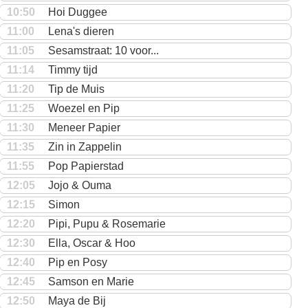
10:50
Hoi Duggee
11:00
Lena's dieren
11:05
Sesamstraat: 10 voor...
11:14
Timmy tijd
11:20
Tip de Muis
11:25
Woezel en Pip
11:30
Meneer Papier
11:35
Zin in Zappelin
11:55
Pop Papierstad
12:05
Jojo & Ouma
12:15
Simon
12:20
Pipi, Pupu & Rosemarie
12:30
Ella, Oscar & Hoo
12:40
Pip en Posy
12:45
Samson en Marie
12:50
Maya de Bij