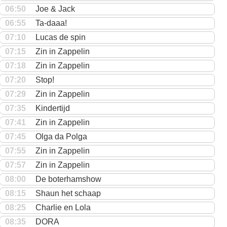
06:50
Joe & Jack
06:55
Ta-daaa!
07:10
Lucas de spin
07:15
Zin in Zappelin
07:18
Zin in Zappelin
07:20
Stop!
07:29
Zin in Zappelin
07:35
Kindertijd
07:41
Zin in Zappelin
07:45
Olga da Polga
07:55
Zin in Zappelin
07:57
Zin in Zappelin
08:00
De boterhamshow
08:15
Shaun het schaap
08:25
Charlie en Lola
08:35
DORA