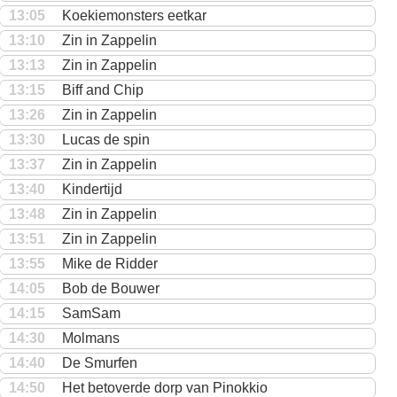
13:05
Koekiemonsters eetkar
13:10
Zin in Zappelin
13:13
Zin in Zappelin
13:15
Biff and Chip
13:26
Zin in Zappelin
13:30
Lucas de spin
13:37
Zin in Zappelin
13:40
Kindertijd
13:48
Zin in Zappelin
13:51
Zin in Zappelin
13:55
Mike de Ridder
14:05
Bob de Bouwer
14:15
SamSam
14:30
Molmans
14:40
De Smurfen
14:50
Het betoverde dorp van Pinokkio