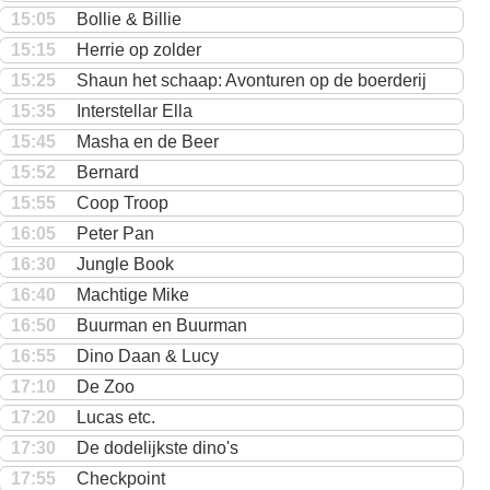
15:05
Bollie & Billie
15:15
Herrie op zolder
15:25
Shaun het schaap: Avonturen op de boerderij
15:35
Interstellar Ella
15:45
Masha en de Beer
15:52
Bernard
15:55
Coop Troop
16:05
Peter Pan
16:30
Jungle Book
16:40
Machtige Mike
16:50
Buurman en Buurman
16:55
Dino Daan & Lucy
17:10
De Zoo
17:20
Lucas etc.
17:30
De dodelijkste dino's
17:55
Checkpoint