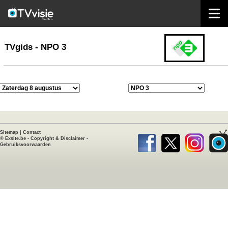
home
TVgids
TVgids - NPO 3
Sitemap
|
Contact
©
Exsite.be
-
Copyright & Disclaimer
-
Gebruiksvoorwaarden