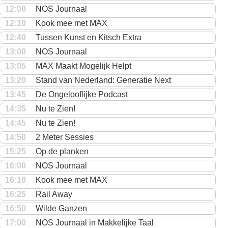
12:00
NOS Journaal
12:10
Kook mee met MAX
12:40
Tussen Kunst en Kitsch Extra
13:00
NOS Journaal
13:05
MAX Maakt Mogelijk Helpt
13:20
Stand van Nederland: Generatie Next
13:45
De Ongelooflijke Podcast
14:35
Nu te Zien!
14:45
Nu te Zien!
14:50
2 Meter Sessies
15:25
Op de planken
16:00
NOS Journaal
16:10
Kook mee met MAX
16:25
Rail Away
16:50
Wilde Ganzen
17:00
NOS Journaal in Makkelijke Taal