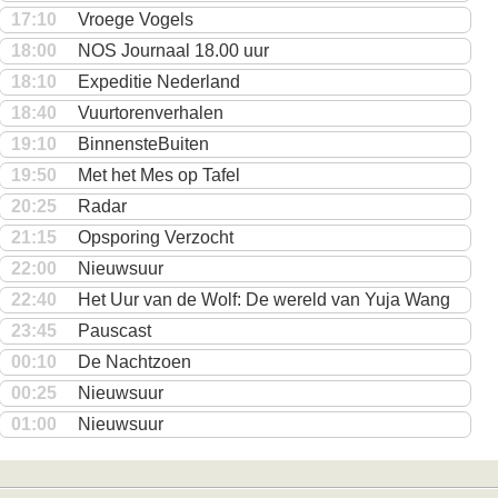
17:10
Vroege Vogels
18:00
NOS Journaal 18.00 uur
18:10
Expeditie Nederland
18:40
Vuurtorenverhalen
19:10
BinnensteBuiten
19:50
Met het Mes op Tafel
20:25
Radar
21:15
Opsporing Verzocht
22:00
Nieuwsuur
22:40
Het Uur van de Wolf: De wereld van Yuja Wang
23:45
Pauscast
00:10
De Nachtzoen
00:25
Nieuwsuur
01:00
Nieuwsuur