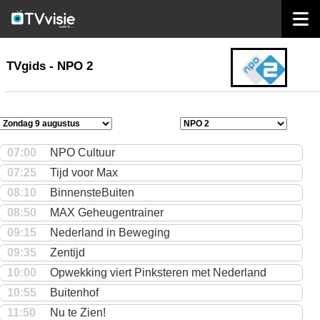
home
TVgids
TVgids - NPO 2
07:00
NPO Cultuur
07:25
Tijd voor Max
08:10
BinnensteBuiten
08:50
MAX Geheugentrainer
09:15
Nederland in Beweging
09:35
Zentijd
10:00
Opwekking viert Pinksteren met Nederland
10:55
Buitenhof
11:50
Nu te Zien!