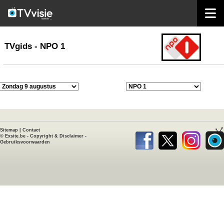
home
TVgids
TVgids - NPO 1
Sitemap
|
Contact
©
Exsite.be
-
Copyright & Disclaimer
-
Gebruiksvoorwaarden