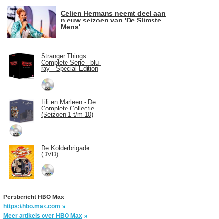
Celien Hermans neemt deel aan
nieuw seizoen van 'De Slimste
Mens'
Stranger Things
Complete Serie - blu-
ray - Special Edition
Lili en Marleen - De
Complete Collectie
(Seizoen 1 t/m 10)
De Kolderbrigade
(DVD)
Persbericht HBO Max
https://hbo.max.com
Meer artikels over HBO Max