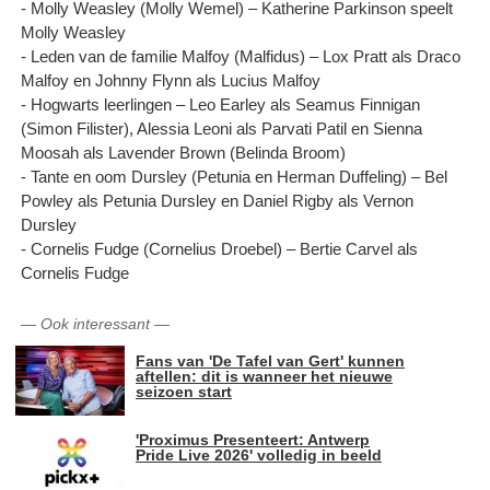
- Molly Weasley (Molly Wemel) – Katherine Parkinson speelt
Molly Weasley
- Leden van de familie Malfoy (Malfidus) – Lox Pratt als Draco
Malfoy en Johnny Flynn als Lucius Malfoy
- Hogwarts leerlingen – Leo Earley als Seamus Finnigan
(Simon Filister), Alessia Leoni als Parvati Patil en Sienna
Moosah als Lavender Brown (Belinda Broom)
- Tante en oom Dursley (Petunia en Herman Duffeling) – Bel
Powley als Petunia Dursley en Daniel Rigby als Vernon
Dursley
- Cornelis Fudge (Cornelius Droebel) – Bertie Carvel als
Cornelis Fudge
—
Ook interessant
—
Fans van 'De Tafel van Gert' kunnen
aftellen: dit is wanneer het nieuwe
seizoen start
'Proximus Presenteert: Antwerp
Pride Live 2026' volledig in beeld