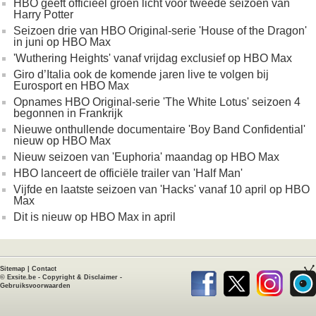
HBO geeft officieel groen licht voor tweede seizoen van
Harry Potter
Seizoen drie van HBO Original-serie 'House of the Dragon'
in juni op HBO Max
'Wuthering Heights' vanaf vrijdag exclusief op HBO Max
Giro d’Italia ook de komende jaren live te volgen bij
Eurosport en HBO Max
Opnames HBO Original-serie 'The White Lotus' seizoen 4
begonnen in Frankrijk
Nieuwe onthullende documentaire 'Boy Band Confidential'
nieuw op HBO Max
Nieuw seizoen van 'Euphoria' maandag op HBO Max
HBO lanceert de officiële trailer van 'Half Man'
Vijfde en laatste seizoen van 'Hacks' vanaf 10 april op HBO
Max
Dit is nieuw op HBO Max in april
Sitemap
|
Contact
©
Exsite.be
-
Copyright & Disclaimer
-
Gebruiksvoorwaarden