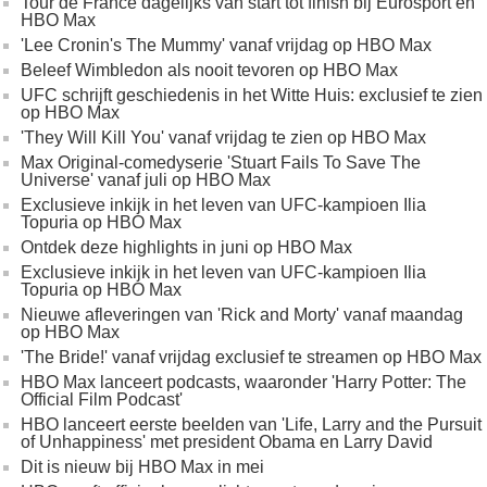
Tour de France dagelijks van start tot finish bij Eurosport en
HBO Max
'Lee Cronin's The Mummy' vanaf vrijdag op HBO Max
Beleef Wimbledon als nooit tevoren op HBO Max
UFC schrijft geschiedenis in het Witte Huis: exclusief te zien
op HBO Max
'They Will Kill You' vanaf vrijdag te zien op HBO Max
Max Original-comedyserie 'Stuart Fails To Save The
Universe' vanaf juli op HBO Max
Exclusieve inkijk in het leven van UFC-kampioen Ilia
Topuria op HBO Max
Ontdek deze highlights in juni op HBO Max
Exclusieve inkijk in het leven van UFC-kampioen Ilia
Topuria op HBO Max
Nieuwe afleveringen van 'Rick and Morty' vanaf maandag
op HBO Max
'The Bride!' vanaf vrijdag exclusief te streamen op HBO Max
HBO Max lanceert podcasts, waaronder 'Harry Potter: The
Official Film Podcast'
HBO lanceert eerste beelden van 'Life, Larry and the Pursuit
of Unhappiness' met president Obama en Larry David
Dit is nieuw bij HBO Max in mei