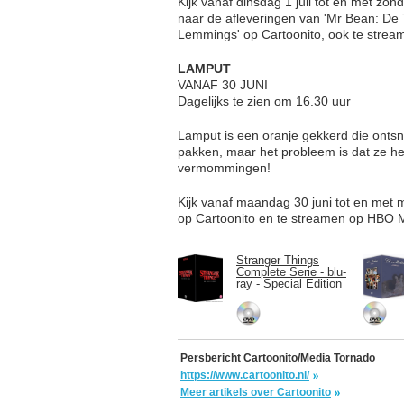
Kijk vanaf dinsdag 1 juli tot en met zo
naar de afleveringen van 'Mr Bean: De 
Lemmings' op Cartoonito, ook te str
LAMPUT
VANAF 30 JUNI
Dagelijks te zien om 16.30 uur
Lamput is een oranje gekkerd die ontsna
pakken, maar het probleem is dat ze he
vermommingen!
Kijk vanaf maandag 30 juni tot en met 
op Cartoonito en te streamen op HBO 
Stranger Things
Complete Serie - blu-
ray - Special Edition
Persbericht Cartoonito/Media Tornado
https://www.cartoonito.nl/
Meer artikels over Cartoonito