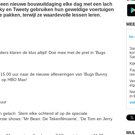
 een nieuwe bouwuitdaging elke dag met een lach
rky en Tweety gebruiken hun geweldige voertuigen
pakken, terwijl ze waardevolle lessen leren.
MEE
tv
Sam
ers klaren de klus altijd! Doe mee met de pret in 'Bugs
kon
Sa
Kij
'Fa
 15.00 uur naar de nieuwe afleveringen van 'Bugs Bunny
ni
en op HBO Max!
Ver
eig
Nie
in 
5 uur
vol
n gelach. Stem elke ochtend af op de speciale
te shows: 'Mr Bean: De Tekenfilmserie', 'De Tom en Jerry
MUL