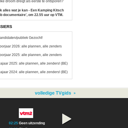
ke droom dreigt als eerste te ontsporen?
k alles wat je kan - Een Kamping Kitsch
b documentaire', om 22.55 uur op VTM.
SIERS
andidaten/publiek Gezocht!
oorjaar 2026: alle plannen, alle zenders
oorjaar 2025: alle plannen, alle zenders
ajaar 2025: alle plannen, alle zenders! (BE)
ajaar 2024: alle plannen, alle zenders! (BE)
volledige TVgids
02:25
Geen uitzending
01:10
Geen uitzending
01:50
Geen uitze