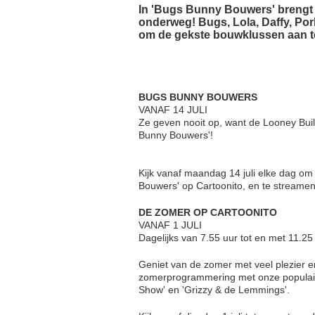
In 'Bugs Bunny Bouwers' brengt
onderweg! Bugs, Lola, Daffy, Po
om de gekste bouwklussen aan te 
BUGS BUNNY BOUWERS
VANAF 14 JULI
Ze geven nooit op, want de Looney Build
Bunny Bouwers'!
Kijk vanaf maandag 14 juli elke dag om
Bouwers' op Cartoonito, en te stream
DE ZOMER OP CARTOONITO
VANAF 1 JULI
Dagelijks van 7.55 uur tot en met 11.2
Geniet van de zomer met veel plezier e
zomerprogrammering met onze populairs
Show' en 'Grizzy & de Lemmings'.