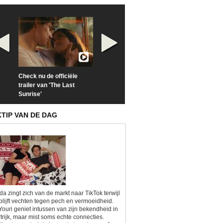
Check nu de officiële
Neem samen met VTM
Goedele Lieken
trailer van 'The Last
een kijkje op 'Kamping
taboes in inter
Sunrise'
Kitsch'
'A-typisch'
KTIP VAN DE DAG
da zingt zich van de markt naar TikTok terwijl
blijft vechten tegen pech en vermoeidheid.
Youri geniet intussen van zijn bekendheid in
trijk, maar mist soms echte connecties.