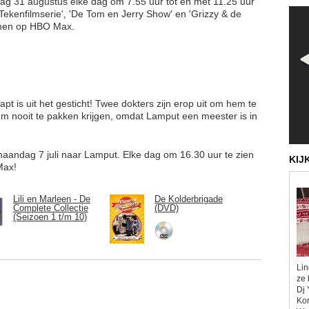
ndag 31 augustus elke dag om 7.55 uur tot en met 11.25 uur
Tekenfilmserie', 'De Tom en Jerry Show' en 'Grizzy & de
eamen op HBO Max.
pt is uit het gesticht! Twee dokters zijn erop uit om hem te
m nooit te pakken krijgen, omdat Lamput een meester is in
maandag 7 juli naar Lamput. Elke dag om 16.30 uur te zien
KIJ
Max!
Lili en Marleen - De
De Kolderbrigade
Complete Collectie
(DVD)
(Seizoen 1 t/m 10)
Lin
ze 
Dj 
Kor