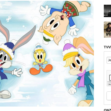
TVV
ONZ