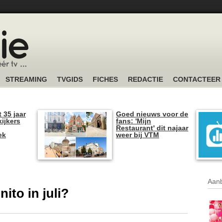
STREAMING
TVGIDS
FICHES
REDACTIE
CONTACTEER
t 35 jaar
Goed nieuws voor de
kijkers
fans: 'Mijn
Restaurant' dit najaar
ek
weer bij VTM
Aanb
nito in juli?