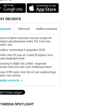
ST RECENTE
-nieuws
inhoud
radio-nieuws
son & Marie lanceren nieuwe single én
digen gloednieuwe reeks 'De Club van
mson' aan
kcijfers: woensdag 5 augustus 2026
milie' viert 35 jaar en zoekt 35 kijkers voor
euwe begingeneriek
rassing in 'B&B Vol Liefde': negende
enaar sluit zich aan voor liefdesavontuur
uwe NTR-serie over de rol van wetenschap
tijden van oorlog
ledig overzicht
TIMEDIA SPOTLIGHT