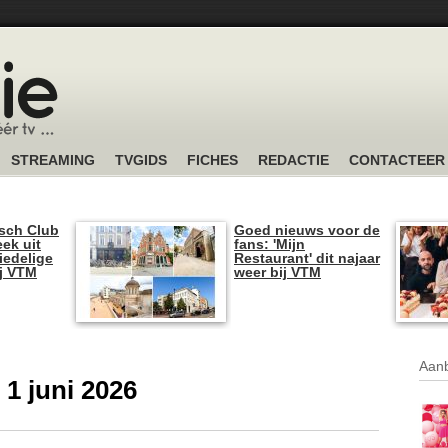
STREAMING
TVGIDS
FICHES
REDACTIE
CONTACTEER
sch Club
Goed nieuws voor de
ek uit
fans: 'Mijn
iedelige
Restaurant' dit najaar
ij VTM
weer bij VTM
Aanb
 1 juni 2026