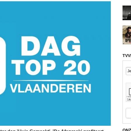
TVV
ONZ