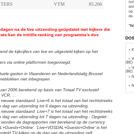
con
TERS
VTM
and
op 
de 
'Te
dagen na de live uitzending geüpdatet met kijkers die
date kan de initiële ranking van programma’s dus
DOS
K
nd de kijkcijfers van live en uitgesteld kijken op het
V
fers via online platformen toegevoegd.
(BE)
V
(BE)
entuele gasten in Vlaanderen en Nederlandstalig Brussel
N
ameblokken niet inbegrepen
N
ari 2006 berekend op basis van Totaal TV exclusief
, VCR, ...
 nieuwe standaard. Live+6 is het totaal van het rechtstreeks
 de dag van uitzending tot 6 dagen na uitzending.
 nieuwe standaard. Live+7 is het totaal van het rechtstreeks
 de dag van uitzending tot 7 dagen na uitzending.
- Opgelet :
en worden de dagrapporten niet berekend op de currency
L+Guests+Online'. 'Live+VOSDAL+Guests+Online' is het
gesteld TV kijken op de dag van de uitzending zelf.