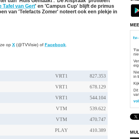
er dan 'Huis Gemaakt'. 'De Afspraak' profiteert
 Tafel van Gert
' en 'Campus Cup' blijft de primus
n van 'Telefacts Zomer' noteert ook een plekje in
MEE
tv
 ze op
X
(@TVVisie) of
Facebook
.
'Fa
ni
Ver
eig
Nie
VRT1
in 
Kij
VRT1
Dit
van
VRT1
vol
VTM
VTM
PLAY
MUL