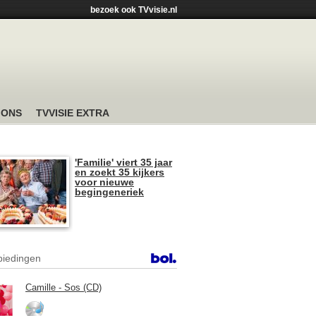
bezoek ook TVvisie.nl
 ONS
TVVISIE EXTRA
'Familie' viert 35 jaar
en zoekt 35 kijkers
voor nieuwe
begingeneriek
iedingen
Camille - Sos (CD)