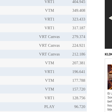
VRT1
VTM
VRT1
VRT1
VRT Canvas
VRT Canvas
VRT Canvas
KIJ
VTM
VRT1
VTM
VTM
Er 
Som
VRT1
beh
hou
PLAY
bij