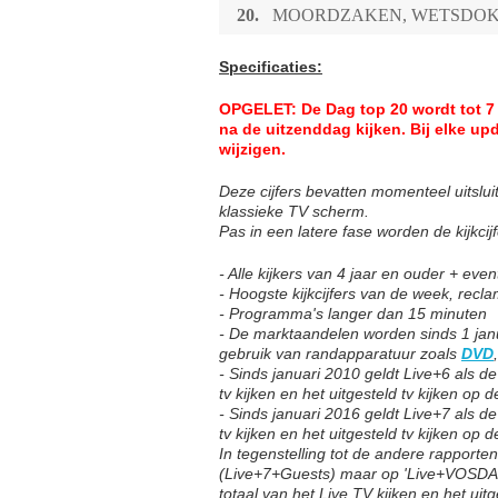
20.
MOORDZAKEN, WETSDOK
Specificaties:
OPGELET: De Dag top 20 wordt tot 7 
na de uitzenddag kijken.
Bij elke up
wijzigen.
Deze cijfers bevatten momenteel uitsluite
klassieke TV scherm.
Pas in een latere fase worden de kijkcij
- Alle kijkers van 4 jaar en ouder + ev
- Hoogste kijkcijfers van de week, recl
- Programma's langer dan 15 minuten
- De marktaandelen worden sinds 1 janu
gebruik van randapparatuur zoals
DVD
- Sinds januari 2010 geldt Live+6 als de
tv kijken en het uitgesteld tv kijken op
- Sinds januari 2016 geldt Live+7 als de
tv kijken en het uitgesteld tv kijken op
In tegenstelling tot de andere rapport
(Live+7+Guests) maar op 'Live+VOSDA
totaal van het Live TV kijken en het uit