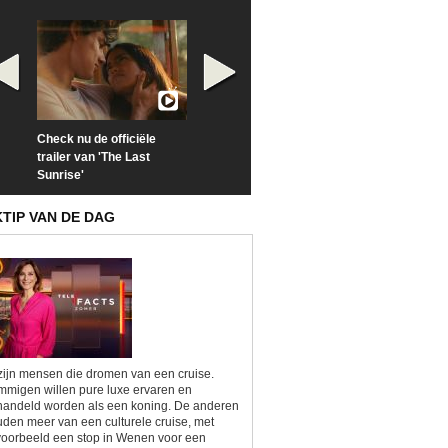
Check nu de officiële
Neem samen met VTM
Goedele Lieken
trailer van 'The Last
een kijkje op 'Kamping
taboes in inter
Sunrise'
Kitsch'
'A-typisch'
KTIP VAN DE DAG
zijn mensen die dromen van een cruise.
migen willen pure luxe ervaren en
andeld worden als een koning. De anderen
den meer van een culturele cruise, met
voorbeeld een stop in Wenen voor een