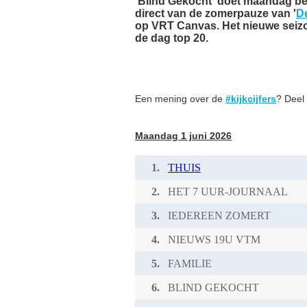
'Blind Gekocht' doet maandag bet
direct van de zomerpauze van '
De
op VRT Canvas. Het nieuwe seizoe
de dag top 20.
Een mening over de
#kijkcijfers
? Deel
Maandag 1 juni 2026
1.
THUIS
2.
HET 7 UUR-JOURNAAL
3.
IEDEREEN ZOMERT
4.
NIEUWS 19U VTM
5.
FAMILIE
6.
BLIND GEKOCHT