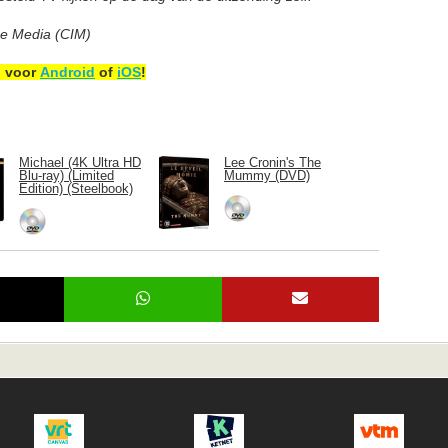
de Media (CIM)
p voor
Android
of
iOS
!
Michael (4K Ultra HD
Lee Cronin's The
Blu-ray) (Limited
Mummy (DVD)
Edition) (Steelbook)