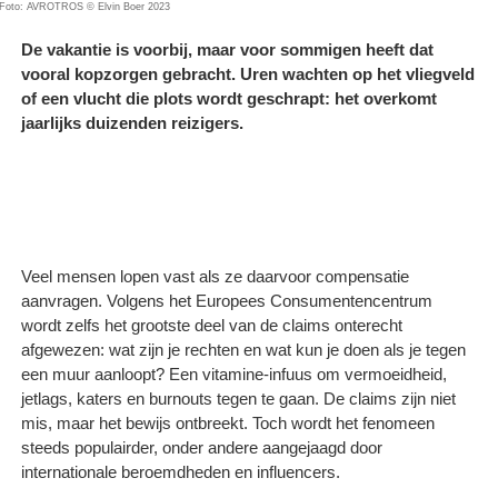
Foto: AVROTROS © Elvin Boer 2023
De vakantie is voorbij, maar voor sommigen heeft dat
vooral kopzorgen gebracht. Uren wachten op het vliegveld
of een vlucht die plots wordt geschrapt: het overkomt
jaarlijks duizenden reizigers.
Veel mensen lopen vast als ze daarvoor compensatie
aanvragen. Volgens het Europees Consumentencentrum
wordt zelfs het grootste deel van de claims onterecht
afgewezen: wat zijn je rechten en wat kun je doen als je tegen
een muur aanloopt? Een vitamine-infuus om vermoeidheid,
jetlags, katers en burnouts tegen te gaan. De claims zijn niet
mis, maar het bewijs ontbreekt. Toch wordt het fenomeen
steeds populairder, onder andere aangejaagd door
internationale beroemdheden en influencers.