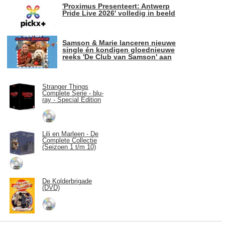
'Proximus Presenteert: Antwerp
Pride Live 2026' volledig in beeld
Samson & Marie lanceren nieuwe
single én kondigen gloednieuwe
reeks 'De Club van Samson' aan
Stranger Things
Complete Serie - blu-
ray - Special Edition
Lili en Marleen - De
Complete Collectie
(Seizoen 1 t/m 10)
De Kolderbrigade
(DVD)