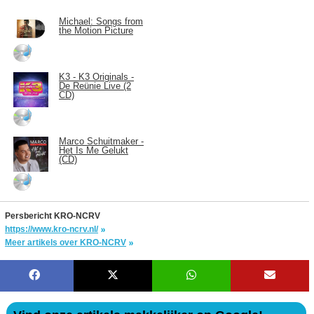
Michael: Songs from
the Motion Picture
K3 - K3 Originals -
De Reünie Live (2
CD)
Marco Schuitmaker -
Het Is Me Gelukt
(CD)
Persbericht KRO-NCRV
https://www.kro-ncrv.nl/
Meer artikels over KRO-NCRV