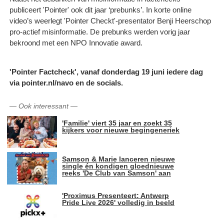
publiceert 'Pointer' ook dit jaar ‘prebunks’. In korte online
video’s weerlegt 'Pointer Checkt'-presentator Benji Heerschop
pro-actief misinformatie. De prebunks werden vorig jaar
bekroond met een NPO Innovatie award.
'Pointer Factcheck', vanaf donderdag 19 juni iedere dag
via pointer.nl/navo en de socials.
—
Ook interessant
—
'Familie' viert 35 jaar en zoekt 35
kijkers voor nieuwe begingeneriek
Samson & Marie lanceren nieuwe
single én kondigen gloednieuwe
reeks 'De Club van Samson' aan
'Proximus Presenteert: Antwerp
Pride Live 2026' volledig in beeld