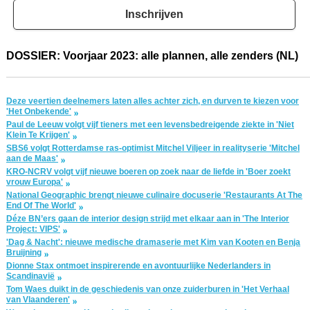
Inschrijven
DOSSIER: Voorjaar 2023: alle plannen, alle zenders (NL)
Deze veertien deelnemers laten alles achter zich, en durven te kiezen voor
'Het Onbekende'
Paul de Leeuw volgt vijf tieners met een levensbedreigende ziekte in 'Niet
Klein Te Krijgen'
SBS6 volgt Rotterdamse ras-optimist Mitchel Viljeer in realityserie 'Mitchel
aan de Maas'
KRO-NCRV volgt vijf nieuwe boeren op zoek naar de liefde in 'Boer zoekt
vrouw Europa'
National Geographic brengt nieuwe culinaire docuserie 'Restaurants At The
End Of The World'
Déze BN’ers gaan de interior design strijd met elkaar aan in 'The Interior
Project: VIPS'
'Dag & Nacht': nieuwe medische dramaserie met Kim van Kooten en Benja
Bruijning
Dionne Stax ontmoet inspirerende en avontuurlijke Nederlanders in
Scandinavië
Tom Waes duikt in de geschiedenis van onze zuiderburen in 'Het Verhaal
van Vlaanderen'