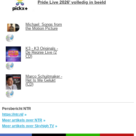
Pride Live 2026' volledig in beeld
Michael: Songs from
the Motion Picture
K3 - K3 Originals -
De Reünie Live (2
CD)
Marco Schuitmaker -
Het Is Me Gelukt
(CD)
Persbericht NTR
https://ntr.nl/
Meer artikels over NTR
Meer artikels over Skyhigh TV