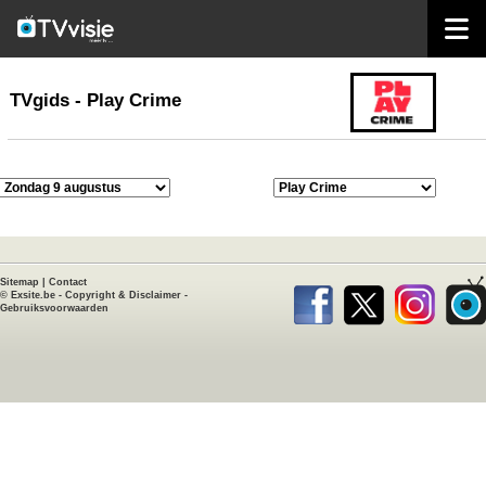
home
TVgids
TVgids - Play Crime
Sitemap
|
Contact
©
Exsite.be
-
Copyright & Disclaimer
-
Gebruiksvoorwaarden