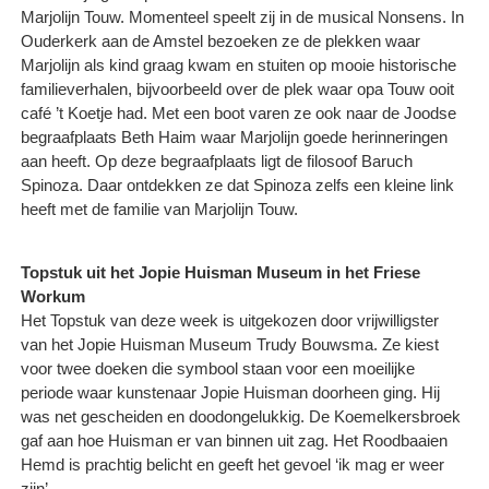
Marjolijn Touw. Momenteel speelt zij in de musical Nonsens. In
Ouderkerk aan de Amstel bezoeken ze de plekken waar
Marjolijn als kind graag kwam en stuiten op mooie historische
familieverhalen, bijvoorbeeld over de plek waar opa Touw ooit
café ’t Koetje had. Met een boot varen ze ook naar de Joodse
begraafplaats Beth Haim waar Marjolijn goede herinneringen
aan heeft. Op deze begraafplaats ligt de filosoof Baruch
Spinoza. Daar ontdekken ze dat Spinoza zelfs een kleine link
heeft met de familie van Marjolijn Touw.
Topstuk uit het Jopie Huisman Museum in het Friese
Workum
Het Topstuk van deze week is uitgekozen door vrijwilligster
van het Jopie Huisman Museum Trudy Bouwsma. Ze kiest
voor twee doeken die symbool staan voor een moeilijke
periode waar kunstenaar Jopie Huisman doorheen ging. Hij
was net gescheiden en doodongelukkig. De Koemelkersbroek
gaf aan hoe Huisman er van binnen uit zag. Het Roodbaaien
Hemd is prachtig belicht en geeft het gevoel ‘ik mag er weer
zijn’.