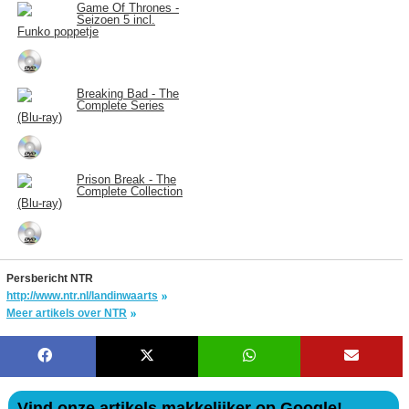
Game Of Thrones -
Seizoen 5 incl.
Funko poppetje
Breaking Bad - The
Complete Series
(Blu-ray)
Prison Break - The
Complete Collection
(Blu-ray)
Persbericht NTR
http://www.ntr.nl/landinwaarts
Meer artikels over NTR
Vind onze artikels makkelijker op Google!