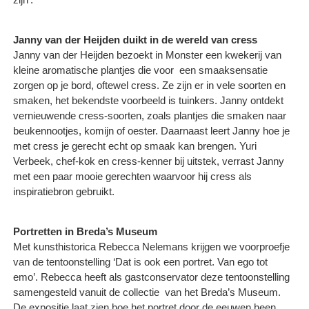
Janny van der Heijden duikt in de wereld van cress
Janny van der Heijden bezoekt in Monster een kwekerij van
kleine aromatische plantjes die voor een smaaksensatie
zorgen op je bord, oftewel cress. Ze zijn er in vele soorten en
smaken, het bekendste voorbeeld is tuinkers. Janny ontdekt
vernieuwende cress-soorten, zoals plantjes die smaken naar
beukennootjes, komijn of oester. Daarnaast leert Janny hoe je
met cress je gerecht echt op smaak kan brengen. Yuri
Verbeek, chef-kok en cress-kenner bij uitstek, verrast Janny
met een paar mooie gerechten waarvoor hij cress als
inspiratiebron gebruikt.
Portretten in Breda’s Museum
Met kunsthistorica Rebecca Nelemans krijgen we voorproefje
van de tentoonstelling ‘Dat is ook een portret. Van ego tot
emo’. Rebecca heeft als gastconservator deze tentoonstelling
samengesteld vanuit de collectie van het Breda’s Museum.
De expositie laat zien hoe het portret door de eeuwen heen