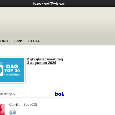
bezoek ook TVvisie.nl
 ONS
TVVISIE EXTRA
Kijkcijfers: maandag
3 augustus 2026
iedingen
Camille - Sos (CD)