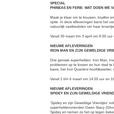
SPECIAL
PHINEAS EN FERB: WAT DOEN WE 
Maak je klaar om te bouwen, knallen en
optie. In deze afleveringen barst het van
natuurlijk vastbesloten om haar broertje
Vanaf 30 maart t/m 3 april om 8.00 uur
NIEUWE AFLEVERINGEN
IRON MAN EN ZIJN GEWELDIGE VRI
Drie geniale superhelden: Iron Man, Ir
problemen op te lossen en hun stad te
basis, het Iron Quarters-hoofdkwartier
Vanaf 2 t/m 6 maart om 14.55 uur en 18
NIEUWE AFLEVERINGEN
SPIDEY EN ZIJN GEWELDIGE VRIEN
'Spidey en zijn Geweldige Vriendjes' vo
superheldenvrienden Gwen Stacy (Ghos
Spidey en nemen ze het op tegen beken