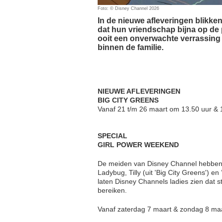
Foto: © Disney Channel 2026
In de nieuwe afleveringen blikk
dat hun vriendschap bijna op de p
ooit een onverwachte verrassing 
binnen de familie.
NIEUWE AFLEVERINGEN
BIG CITY GREENS
Vanaf 21 t/m 26 maart om 13.50 uur & 
SPECIAL
GIRL POWER WEEKEND
De meiden van Disney Channel hebbe
Ladybug, Tilly (uit 'Big City Greens') e
laten Disney Channels ladies zien dat 
bereiken.
Vanaf zaterdag 7 maart & zondag 8 maa