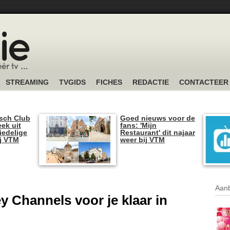
STREAMING
TVGIDS
FICHES
REDACTIE
CONTACTEER
sch Club
Goed nieuws voor de
ek uit
fans: 'Mijn
iedelige
Restaurant' dit najaar
ij VTM
weer bij VTM
Aanb
ey Channels voor je klaar in