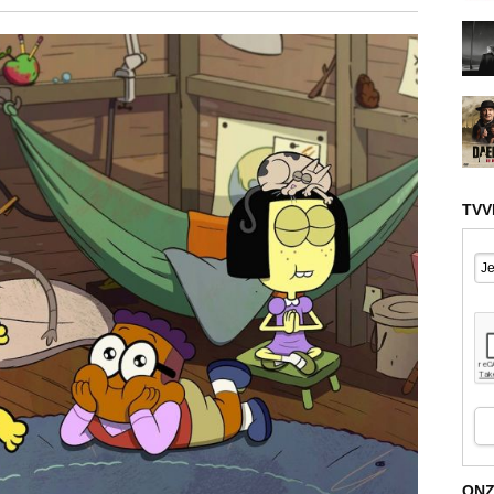
TVV
ONZ