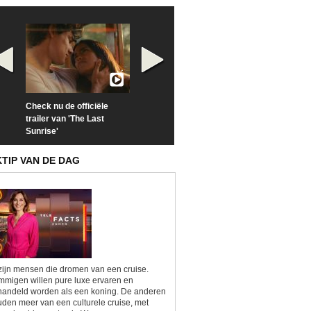
Check nu de officiële
Neem samen met VTM
Goedele Lieken
trailer van 'The Last
een kijkje op 'Kamping
taboes in inter
Sunrise'
Kitsch'
'A-typisch'
KTIP VAN DE DAG
zijn mensen die dromen van een cruise.
migen willen pure luxe ervaren en
andeld worden als een koning. De anderen
den meer van een culturele cruise, met