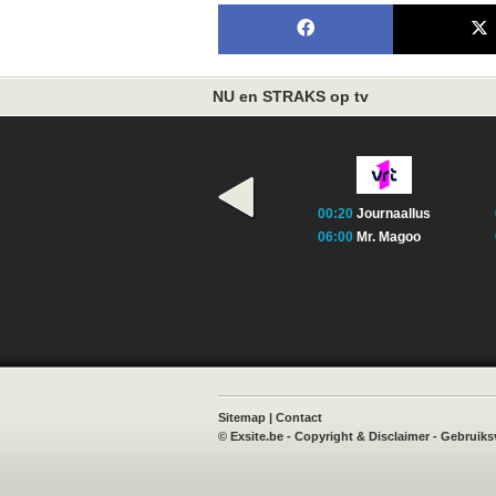
NU en STRAKS op tv
00:20
Journaallus
06:00
Mr. Magoo
book
X
Instagram
TVvisie
Sitemap
|
Contact
©
Exsite.be
-
Copyright & Disclaimer
-
Gebruiks