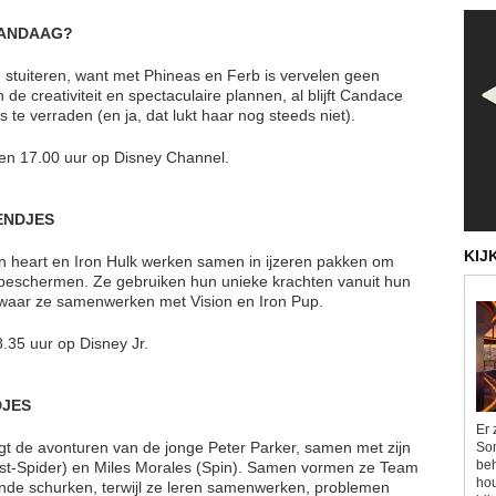
VANDAAG?
 stuiteren, want met Phineas en Ferb is vervelen geen
 de creativiteit en spectaculaire plannen, al blijft Candace
s te verraden (en ja, dat lukt haar nog steeds niet).
 en 17.00 uur op Disney Channel.
ENDJES
KIJ
on heart en Iron Hulk werken samen in ijzeren pakken om
 beschermen. Ze gebruiken hun unieke krachten vanuit hun
, waar ze samenwerken met Vision en Iron Pup.
.35 uur op Disney Jr.
DJES
Er 
lgt de avonturen van de jonge Peter Parker, samen met zijn
Som
beh
t-Spider) en Miles Morales (Spin). Samen vormen ze Team
hou
de schurken, terwijl ze leren samenwerken, problemen