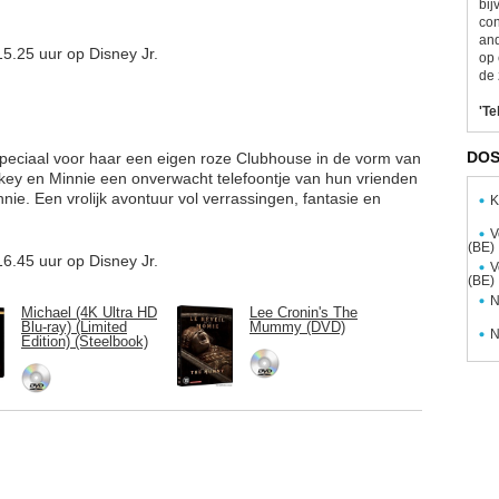
bij
con
and
5.25 uur op Disney Jr.
op 
de 
'Te
DOS
speciaal voor haar een eigen roze Clubhouse in de vorm van
key en Minnie een onverwacht telefoontje van hun vrienden
ie. Een vrolijk avontuur vol verrassingen, fantasie en
K
V
(BE)
6.45 uur op Disney Jr.
V
(BE)
N
Michael (4K Ultra HD
Lee Cronin's The
Blu-ray) (Limited
Mummy (DVD)
N
Edition) (Steelbook)