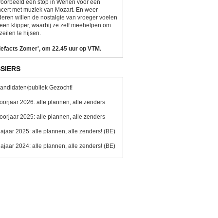
voorbeeld een stop in Wenen voor een
cert met muziek van Mozart. En weer
eren willen de nostalgie van vroeger voelen
een klipper, waarbij ze zelf meehelpen om
zeilen te hijsen.
lefacts Zomer', om 22.45 uur op VTM.
SIERS
andidaten/publiek Gezocht!
oorjaar 2026: alle plannen, alle zenders
oorjaar 2025: alle plannen, alle zenders
ajaar 2025: alle plannen, alle zenders! (BE)
ajaar 2024: alle plannen, alle zenders! (BE)