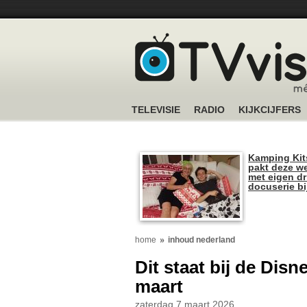
TELEVISIE
RADIO
KIJKCIJFERS
Kamping Kit
pakt deze we
met eigen dr
docuserie b
home
inhoud nederland
Dit staat bij de Disn
maart
zaterdag 7 maart 2026