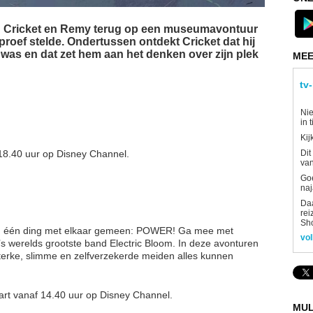
en Cricket en Remy terug op een museumavontuur
roef stelde. Ondertussen ontdekt Cricket dat hij
was en dat zet hem aan het denken over zijn plek
MEE
tv
Nie
in 
Kij
Dit
18.40 uur op Disney Channel.
van
Goe
naj
Daa
rei
Sh
n één ding met elkaar gemeen: POWER! Ga mee met
vol
n ’s werelds grootste band Electric Bloom. In deze avonturen
sterke, slimme en zelfverzekerde meiden alles kunnen
rt vanaf 14.40 uur op Disney Channel.
MUL