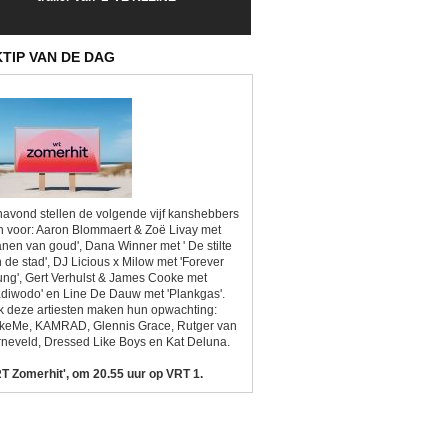
Sunrise'
Kitsch'
KTIP VAN DE DAG
avond stellen de volgende vijf kanshebbers
h voor: Aaron Blommaert & Zoë Livay met
anen van goud', Dana Winner met ' De stilte
 de stad', DJ Licious x Milow met 'Forever
ng', Gert Verhulst & James Cooke met
diwodo' en Line De Dauw met 'Plankgas'.
 deze artiesten maken hun opwachting:
ikeMe, KAMRAD, Glennis Grace, Rutger van
neveld, Dressed Like Boys en Kat Deluna.
T Zomerhit', om 20.55 uur op VRT 1.