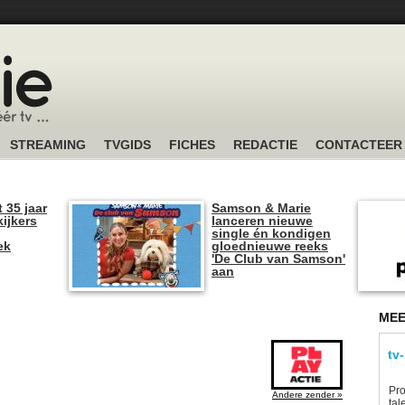
STREAMING
TVGIDS
FICHES
REDACTIE
CONTACTEER
t 35 jaar
Samson & Marie
kijkers
lanceren nieuwe
single én kondigen
ek
gloednieuwe reeks
'De Club van Samson'
aan
MEE
tv
Pro
Andere zender »
tal