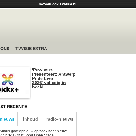
bezoek ook TVvisie.nl
 ONS
TVVISIE EXTRA
'Proximus
Presenteert: Antwerp
Pride Live
2026' volledig in
beeld
ST RECENTE
-nieuws
inhoud
radio-nieuws
ximus gaat opnieuw op zoek naar nieuw
ent in 'Play that Song Open Stage'