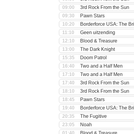
09:00
3rd Rock From the Sun
09:30
Pawn Stars
10:20
Borderforce USA: The Br
11:10
Geen uitzending
12:10
Blood & Treasure
13:00
The Dark Knight
15:35
Doom Patrol
16:40
Two and a Half Men
17:10
Two and a Half Men
17:40
3rd Rock From the Sun
18:10
3rd Rock From the Sun
18:45
Pawn Stars
19:40
Borderforce USA: The Br
20:35
The Fugitive
23:05
Noah
01:40
Blood & Treasure