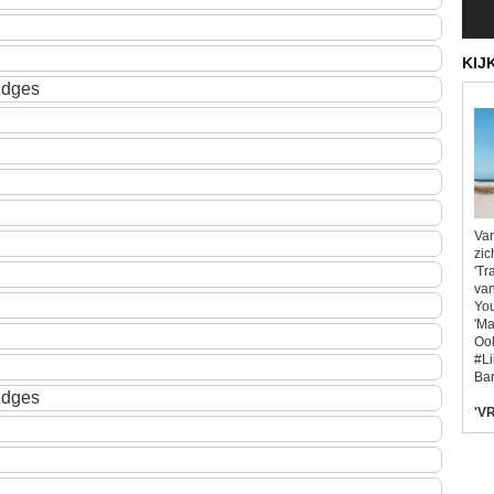
KIJ
idges
Van
zic
'Tr
van
You
'Ma
Ook
#L
Bar
idges
'VR