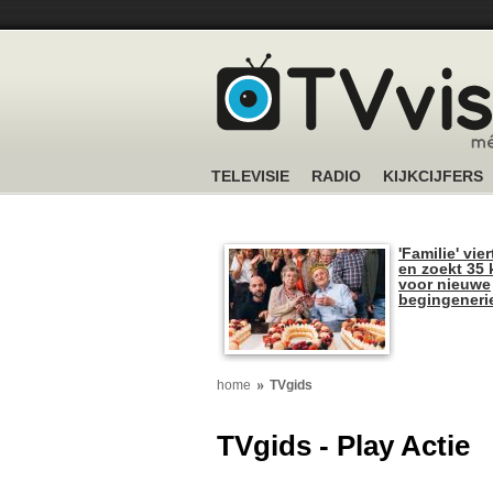
TELEVISIE
RADIO
KIJKCIJFERS
'Familie' vier
en zoekt 35 
voor nieuwe
begingeneri
home
TVgids
TVgids - Play Actie