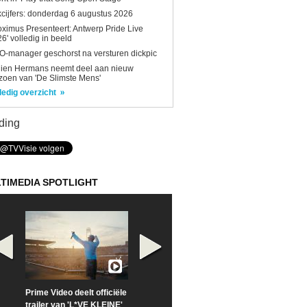
kcijfers: donderdag 6 augustus 2026
oximus Presenteert: Antwerp Pride Live
6' volledig in beeld
-manager geschorst na versturen dickpic
lien Hermans neemt deel aan nieuw
zoen van 'De Slimste Mens'
ledig overzicht
ding
TIMEDIA SPOTLIGHT
Prime Video deelt officiële
Check nu de officiële
Neem samen m
trailer van 'L*VE KLEINE'
trailer van 'The Last
een kijkje op '