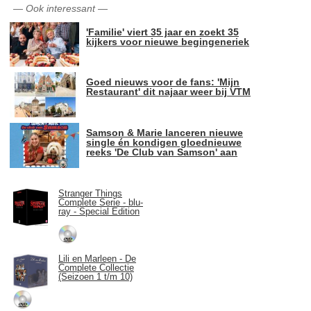
—
Ook interessant
—
'Familie' viert 35 jaar en zoekt 35
kijkers voor nieuwe begingeneriek
Goed nieuws voor de fans: 'Mijn
Restaurant' dit najaar weer bij VTM
Samson & Marie lanceren nieuwe
single én kondigen gloednieuwe
reeks 'De Club van Samson' aan
Stranger Things
Complete Serie - blu-
ray - Special Edition
Lili en Marleen - De
Complete Collectie
(Seizoen 1 t/m 10)