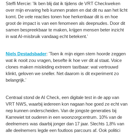
Steffi Mercie: 'Ik ben blij dat ik tijdens de VRT Checkweken
over mijn ervaring heb kunnen praten en dat dit nu aan het licht
komt. De vele reacties tonen hoe herkenbaar dit is en hoe
groot de impact is van een fenomeen als deepnudes. Door dit
samen bespreekbaar te maken, krijgen mensen beter inzicht
in wat AI‑misbruik vandaag echt betekent.'
Niels Destadsbader
: 'Toen ik mijn eigen stem hoorde zeggen
wat ik nooit zou vragen, besefte ik hoe ver dit al staat. Voice
clones maken misleiding extreem tastbaar: wat vertrouwd
klinkt, geloven we sneller. Net daarom is dit experiment zo
belangrijk.'
Centraal stond de AI Check, een digitale test in de app van
VRT NWS, waarbij iedereen kon nagaan hoe goed ze echt van
nep kunnen onderscheiden. Van de jongste generaties bij
Karrewiet tot ouderen in een woonzorgcentrum. 10% van de
deelnemers was daarbij jonger dan 17 jaar. Slechts 1,8% van
alle deelnemers legde een foutloos parcours af. Ook politici