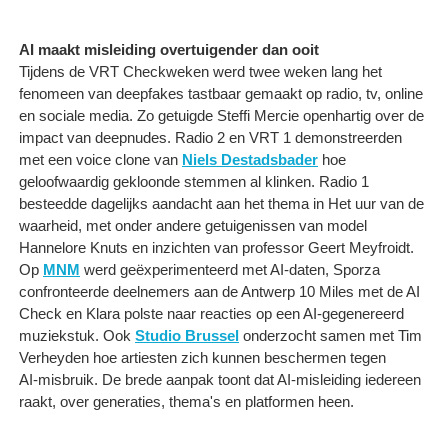
AI maakt misleiding overtuigender dan ooit
Tijdens de VRT Checkweken werd twee weken lang het
fenomeen van deepfakes tastbaar gemaakt op radio, tv, online
en sociale media. Zo getuigde Steffi Mercie openhartig over de
impact van deepnudes. Radio 2 en VRT 1 demonstreerden
met een voice clone van
Niels Destadsbader
hoe
geloofwaardig gekloonde stemmen al klinken. Radio 1
besteedde dagelijks aandacht aan het thema in Het uur van de
waarheid, met onder andere getuigenissen van model
Hannelore Knuts en inzichten van professor Geert Meyfroidt.
Op
MNM
werd geëxperimenteerd met AI‑daten, Sporza
confronteerde deelnemers aan de Antwerp 10 Miles met de AI
Check en Klara polste naar reacties op een AI-gegenereerd
muziekstuk. Ook
Studio Brussel
onderzocht samen met Tim
Verheyden hoe artiesten zich kunnen beschermen tegen
AI‑misbruik. De brede aanpak toont dat AI‑misleiding iedereen
raakt, over generaties, thema's en platformen heen.