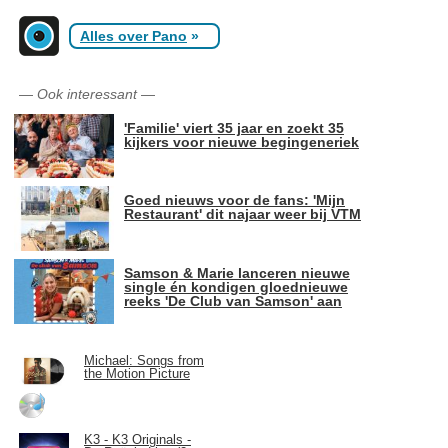
Alles over Pano
»
—
Ook interessant
—
'Familie' viert 35 jaar en zoekt 35
kijkers voor nieuwe begingeneriek
Goed nieuws voor de fans: 'Mijn
Restaurant' dit najaar weer bij VTM
Samson & Marie lanceren nieuwe
single én kondigen gloednieuwe
reeks 'De Club van Samson' aan
Michael: Songs from
the Motion Picture
K3 - K3 Originals -