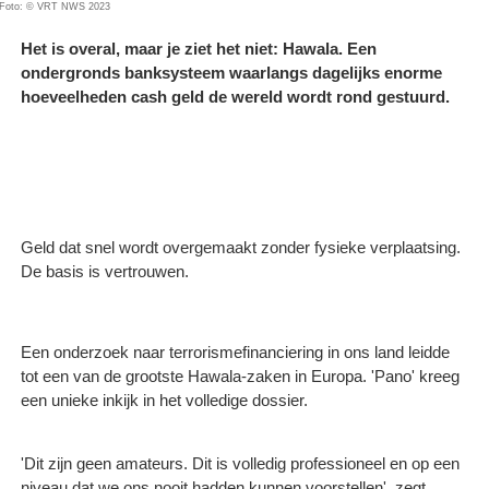
Foto: © VRT NWS 2023
Het is overal, maar je ziet het niet: Hawala. Een
ondergronds banksysteem waarlangs dagelijks enorme
hoeveelheden cash geld de wereld wordt rond gestuurd.
Geld dat snel wordt overgemaakt zonder fysieke verplaatsing.
De basis is vertrouwen.
Een onderzoek naar terrorismefinanciering in ons land leidde
tot een van de grootste Hawala-zaken in Europa. 'Pano' kreeg
een unieke inkijk in het volledige dossier.
'Dit zijn geen amateurs. Dit is volledig professioneel en op een
niveau dat we ons nooit hadden kunnen voorstellen', zegt