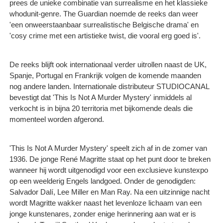
prees de unieke combinatie van surrealisme en het klassieke
whodunit-genre. The Guardian noemde de reeks dan weer
'een onweerstaanbaar surrealistische Belgische drama' en
'cosy crime met een artistieke twist, die vooral erg goed is'.
De reeks blijft ook internationaal verder uitrollen naast de UK,
Spanje, Portugal en Frankrijk volgen de komende maanden
nog andere landen. Internationale distributeur STUDIOCANAL
bevestigt dat 'This Is Not A Murder Mystery' inmiddels al
verkocht is in bijna 20 territoria met bijkomende deals die
momenteel worden afgerond.
'This Is Not A Murder Mystery' speelt zich af in de zomer van
1936. De jonge René Magritte staat op het punt door te breken
wanneer hij wordt uitgenodigd voor een exclusieve kunstexpo
op een weelderig Engels landgoed. Onder de genodigden:
Salvador Dalí, Lee Miller en Man Ray. Na een uitzinnige nacht
wordt Magritte wakker naast het levenloze lichaam van een
jonge kunstenares, zonder enige herinnering aan wat er is