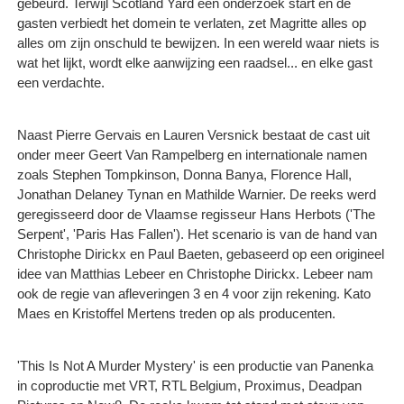
gebeurd. Terwijl Scotland Yard een onderzoek start en de
gasten verbiedt het domein te verlaten, zet Magritte alles op
alles om zijn onschuld te bewijzen. In een wereld waar niets is
wat het lijkt, wordt elke aanwijzing een raadsel... en elke gast
een verdachte.
Naast Pierre Gervais en Lauren Versnick bestaat de cast uit
onder meer Geert Van Rampelberg en internationale namen
zoals Stephen Tompkinson, Donna Banya, Florence Hall,
Jonathan Delaney Tynan en Mathilde Warnier. De reeks werd
geregisseerd door de Vlaamse regisseur Hans Herbots ('The
Serpent', 'Paris Has Fallen'). Het scenario is van de hand van
Christophe Dirickx en Paul Baeten, gebaseerd op een origineel
idee van Matthias Lebeer en Christophe Dirickx. Lebeer nam
ook de regie van afleveringen 3 en 4 voor zijn rekening. Kato
Maes en Kristoffel Mertens treden op als producenten.
'This Is Not A Murder Mystery' is een productie van Panenka
in coproductie met VRT, RTL Belgium, Proximus, Deadpan