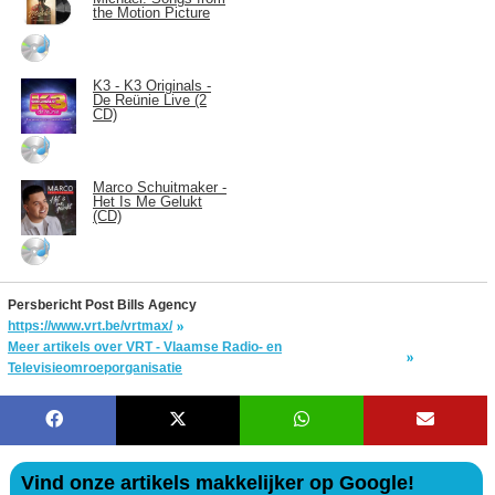
the Motion Picture
K3 - K3 Originals -
De Reünie Live (2
CD)
Marco Schuitmaker -
Het Is Me Gelukt
(CD)
Persbericht Post Bills Agency
https://www.vrt.be/vrtmax/
Meer artikels over VRT - Vlaamse Radio- en
Televisieomroeporganisatie
Vind onze artikels makkelijker op Google!