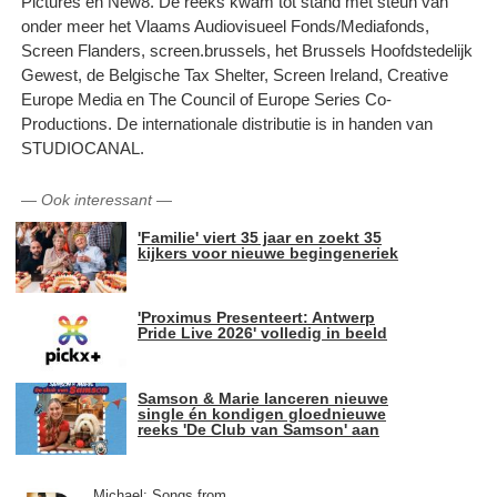
Pictures en New8. De reeks kwam tot stand met steun van
onder meer het Vlaams Audiovisueel Fonds/Mediafonds,
Screen Flanders, screen.brussels, het Brussels Hoofdstedelijk
Gewest, de Belgische Tax Shelter, Screen Ireland, Creative
Europe Media en The Council of Europe Series Co-
Productions. De internationale distributie is in handen van
STUDIOCANAL.
—
Ook interessant
—
'Familie' viert 35 jaar en zoekt 35
kijkers voor nieuwe begingeneriek
'Proximus Presenteert: Antwerp
Pride Live 2026' volledig in beeld
Samson & Marie lanceren nieuwe
single én kondigen gloednieuwe
reeks 'De Club van Samson' aan
Michael: Songs from