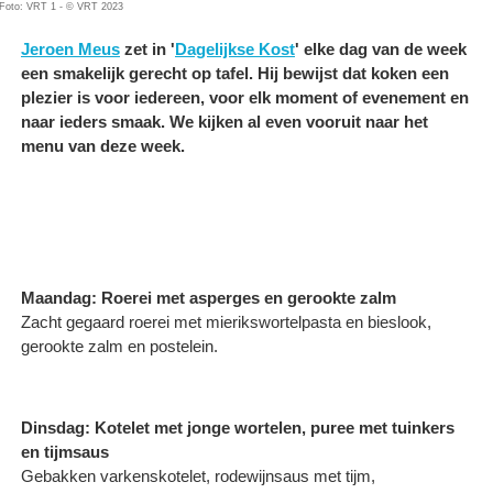
Foto: VRT 1 - © VRT 2023
Jeroen Meus
zet in '
Dagelijkse Kost
' elke dag van de week
een smakelijk gerecht op tafel. Hij bewijst dat koken een
plezier is voor iedereen, voor elk moment of evenement en
naar ieders smaak. We kijken al even vooruit naar het
menu van deze week.
Maandag: Roerei met asperges en gerookte zalm
Zacht gegaard roerei met mierikswortelpasta en bieslook,
gerookte zalm en postelein.
Dinsdag: Kotelet met jonge wortelen, puree met tuinkers
en tijmsaus
Gebakken varkenskotelet, rodewijnsaus met tijm,