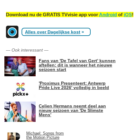
Download nu de GRATIS TVvisie app voor
Android
of
iOS
!
Alles over Dagelijkse kost
»
—
Ook interessant
—
Fans van 'De Tafel van Gert' kunnen
aftellen: dit is wanneer het nieuwe
seizoen start
'Proximus Presenteert: Antwerp
Pride Live 2026' volledig in beeld
Celien Hermans neemt deel aan
nieuw seizoen van 'De Slimste
Mens'
Michael: Songs from
the Motion Picture