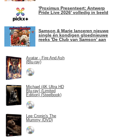
'Proximus Presenteert: Antwerp
Pride Live 2026' volledig in beeld
Samson & Marie lanceren nieuwe
single én kondigen gloednieuwe
reeks 'De Club van Samson' aan
Avatar - Fire And Ash
(Blu-ray)
Michael (4K Ultra HD
Blu-ray) (Limited
Edition) (Steelbook)
Lee Cronin's The
Mummy (DVD)