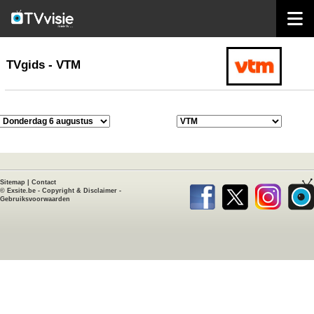
home
TVgids
TVgids - VTM
Sitemap
|
Contact
©
Exsite.be
-
Copyright & Disclaimer
-
Gebruiksvoorwaarden