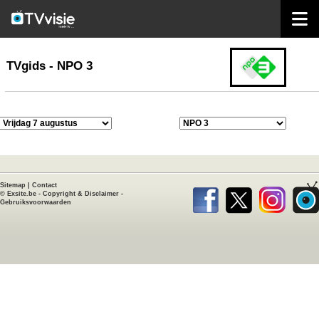
home
TVgids
TVgids - NPO 3
Sitemap
|
Contact
©
Exsite.be
-
Copyright & Disclaimer
-
Gebruiksvoorwaarden