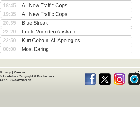
18:45
All New Traffic Cops
19:35
All New Traffic Cops
20:35
Blue Streak
22:20
Foute Vrienden Australië
22:50
Kurt Cobain: All Apologies
00:00
Most Daring
Sitemap
|
Contact
©
Exsite.be
-
Copyright & Disclaimer
-
Gebruiksvoorwaarden