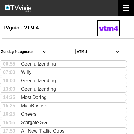
home
TVgids
TVgids - VTM 4
00:55
Geen uitzending
07:00
Willy
10:00
Geen uitzending
13:00
Geen uitzending
14:35
Most Daring
15:25
MythBusters
16:25
Cheers
16:55
Stargate SG-1
17:50
All New Traffic Cops