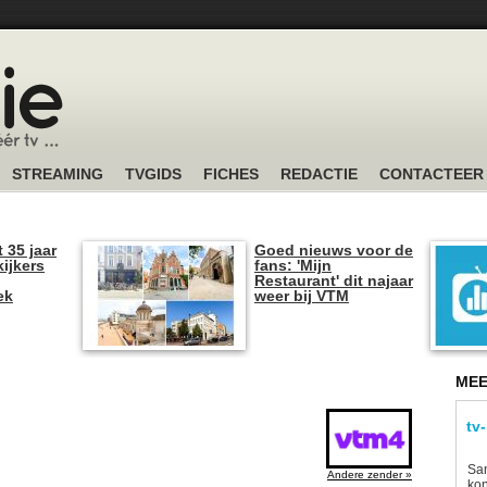
STREAMING
TVGIDS
FICHES
REDACTIE
CONTACTEER
t 35 jaar
Goed nieuws voor de
kijkers
fans: 'Mijn
Restaurant' dit najaar
ek
weer bij VTM
MEE
tv
Sam
Andere zender »
kon