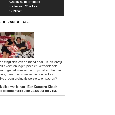
Check nu de officiële
Neem samen met VTM
Goedele Lieken
trailer van 'The Last
een kijkje op 'Kamping
taboes in inter
Sunrise'
Kitsch'
'A-typisch'
KTIP VAN DE DAG
da zingt zich van de markt naar TikTok terwijl
blijft vechten tegen pech en vermoeidheid.
Youri geniet intussen van zijn bekendheid in
trijk, maar mist soms echte connecties.
ke droom dreigt als eerste te ontsporen?
k alles wat je kan - Een Kamping Kitsch
b documentaire', om 22.55 uur op VTM.