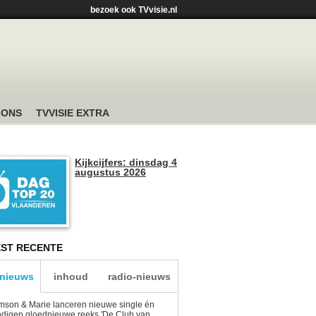
bezoek ook TVvisie.nl
 ONS
TVVISIE EXTRA
Kijkcijfers: dinsdag 4
augustus 2026
ST RECENTE
-nieuws
inhoud
radio-nieuws
son & Marie lanceren nieuwe single én
digen gloednieuwe reeks 'De Club van