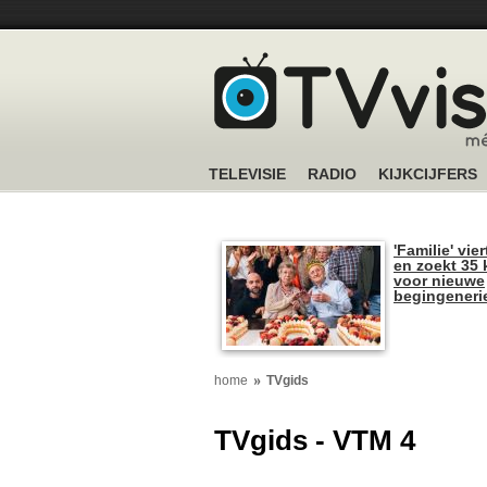
TELEVISIE
RADIO
KIJKCIJFERS
'Familie' vier
en zoekt 35 
voor nieuwe
begingeneri
home
TVgids
TVgids - VTM 4