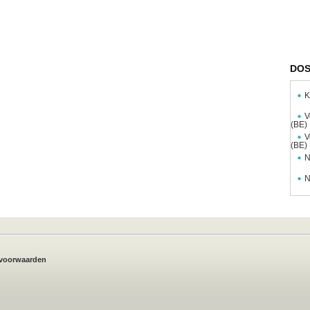
DOS
K
V
(BE)
V
(BE)
N
N
voorwaarden