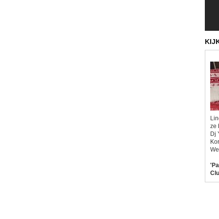
KIJ
Lin
ze 
Dj 
Kor
Wel
'Pa
Clu