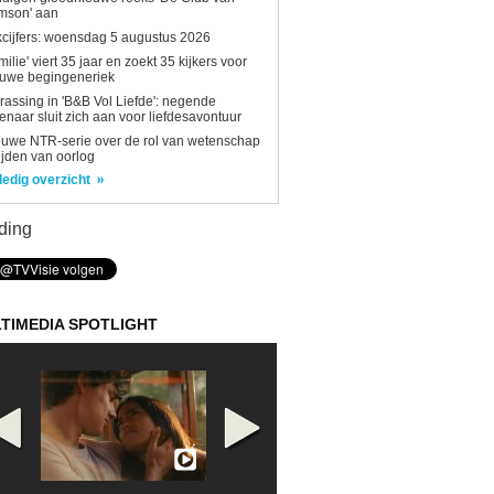
mson' aan
kcijfers: woensdag 5 augustus 2026
milie' viert 35 jaar en zoekt 35 kijkers voor
euwe begingeneriek
rassing in 'B&B Vol Liefde': negende
enaar sluit zich aan voor liefdesavontuur
uwe NTR-serie over de rol van wetenschap
tijden van oorlog
ledig overzicht
ding
TIMEDIA SPOTLIGHT