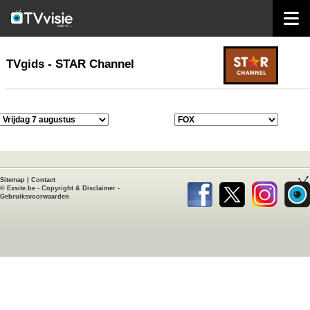
home
TVgids
TVgids - STAR Channel
Sitemap
|
Contact
©
Exsite.be
-
Copyright & Disclaimer
-
Gebruiksvoorwaarden