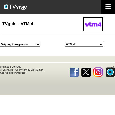
home
TVgids
TVgids - VTM 4
Sitemap
|
Contact
©
Exsite.be
-
Copyright & Disclaimer
-
Gebruiksvoorwaarden